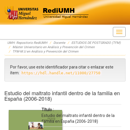
Skip
UMH: Repositorio RediUMH
Docente
ESTUDIOS DE POSTGRADO (TFM)
navigation
Máster Universitario en Análisis y Prevención del Crimen
TFM-M.U en Análisis y Prevención del Crimen
Por favor, use este identificador para citar o enlazar este
ítem:
https://hdl.handle.net/11000/27750
Estudio del maltrato infantil dentro de la familia en
España (2006-2018)
Título :
Estudio del maltrato infantil dentro de la
familia en España (2006-2018)