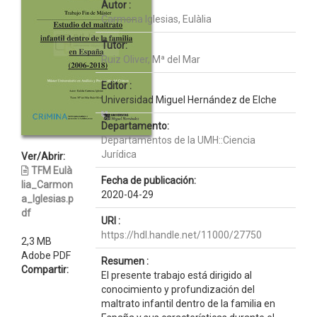
Autor :
Carmona Iglesias, Eulàlia
Tutor:
Ruiz Oliver, Mª del Mar
Editor :
Universidad Miguel Hernández de Elche
Departamento:
Departamentos de la UMH::Ciencia
Jurídica
Ver/Abrir:
TFM Eulà
Fecha de publicación:
lia_Carmon
2020-04-29
a_Iglesias.p
df
URI :
https://hdl.handle.net/11000/27750
2,3 MB
Adobe PDF
Resumen :
Compartir:
El presente trabajo está dirigido al
conocimiento y profundización del
maltrato infantil dentro de la familia en