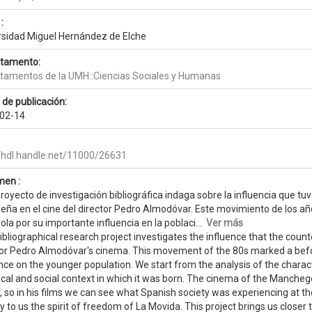
:
rsidad Miguel Hernández de Elche
tamento:
tamentos de la UMH::Ciencias Sociales y Humanas
 de publicación:
02-14
//hdl.handle.net/11000/26631
en :
royecto de investigación bibliográfica indaga sobre la influencia que t
leña en el cine del director Pedro Almodóvar. Este movimiento de los añ
la por su importante influencia en la poblaci...
Ver más
bibliographical research project investigates the influence that the co
tor Pedro Almodóvar's cinema. This movement of the 80s marked a before
nce on the younger population. We start from the analysis of the charac
ical and social context in which it was born. The cinema of the Manchego
ty, so in his films we can see what Spanish society was experiencing at
 to us the spirit of freedom of La Movida. This project brings us closer 