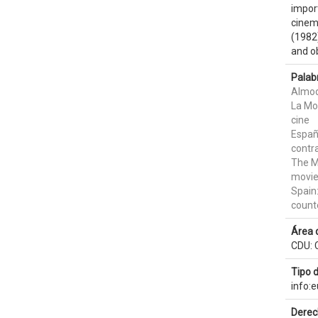
import
cinema
(1982)
and o
Palab
Almo
La Mo
cine
Españ
contr
The M
movie
Spain:
count
Área 
CDU: C
Tipo 
info:
Derec