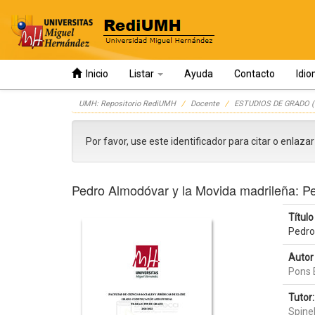
Inicio
Listar
Ayuda
Contacto
Idi
Skip
UMH: Repositorio RediUMH
Docente
ESTUDIOS DE GRADO (
navigation
Por favor, use este identificador para citar o enlaza
Pedro Almodóvar y la Movida madrileña: Pe
Título 
Pedro
Autor 
Pons 
Tutor:
Spinel