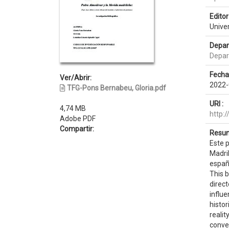
Editor 
Unive
Depar
Depar
Fecha
Ver/Abrir:
2022-
TFG-Pons Bernabeu, Gloria.pdf
URI :
4,74 MB
http:
Adobe PDF
Compartir:
Resum
Este p
Madri
españo
This 
direc
influe
histor
reali
convey