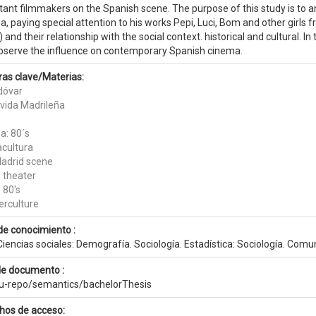
ant filmmakers on the Spanish scene. The purpose of this study is to a
, paying special attention to his works Pepi, Luci, Bom and other girls 
 and their relationship with the social context. historical and cultural. 
bserve the influence on contemporary Spanish cinema.
ras clave/Materias:
dóvar
vida Madrileña
a: 80´s
acultura
adrid scene
 theater
 80's
erculture
de conocimiento :
iencias sociales: Demografía. Sociología. Estadística: Sociología. Comu
de documento :
eu-repo/semantics/bachelorThesis
hos de acceso: