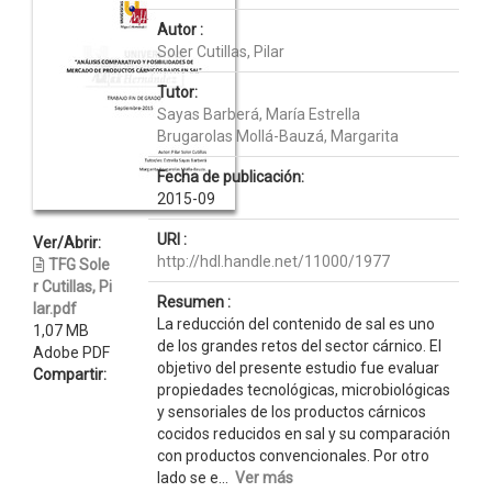
Autor :
Soler Cutillas, Pilar
Tutor:
Sayas Barberá, María Estrella
Brugarolas Mollá-Bauzá, Margarita
Fecha de publicación:
2015-09
URI :
Ver/Abrir:
http://hdl.handle.net/11000/1977
TFG Sole
r Cutillas, Pi
Resumen :
lar.pdf
La reducción del contenido de sal es uno
1,07 MB
de los grandes retos del sector cárnico. El
Adobe PDF
objetivo del presente estudio fue evaluar
Compartir:
propiedades tecnológicas, microbiológicas
y sensoriales de los productos cárnicos
cocidos reducidos en sal y su comparación
con productos convencionales. Por otro
lado se e...
Ver más