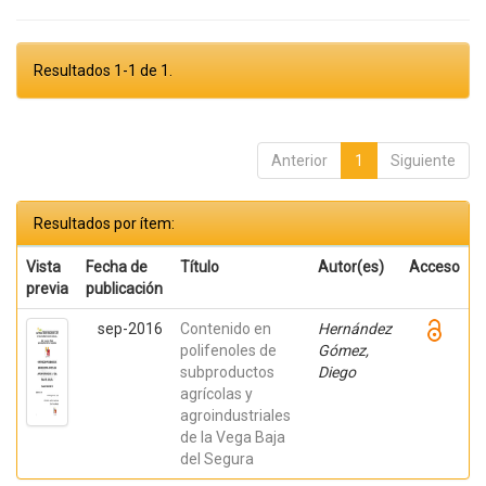
Resultados 1-1 de 1.
Anterior
1
Siguiente
Resultados por ítem:
Vista
Fecha de
Título
Autor(es)
Acceso
previa
publicación
sep-2016
Contenido en
Hernández
polifenoles de
Gómez,
subproductos
Diego
agrícolas y
agroindustriales
de la Vega Baja
del Segura