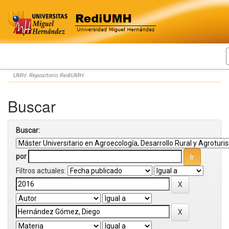
Skip
UMH: Repositorio RediUMH
navigation
Buscar
Buscar:
por
Filtros actuales: