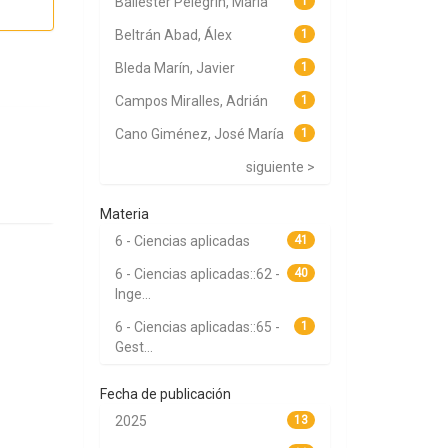
Ballester Pelegrín, María
1
Beltrán Abad, Álex
1
Bleda Marín, Javier
1
Campos Miralles, Adrián
1
Cano Giménez, José María
1
siguiente >
Materia
6 - Ciencias aplicadas
41
6 - Ciencias aplicadas::62 -
40
Inge...
6 - Ciencias aplicadas::65 -
1
Gest...
Fecha de publicación
2025
13