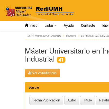
Inicio
Listar
Ayuda
Contacto
Idi
Skip
UMH: Repositorio RediUMH
Docente
ESTUDIOS DE POSTGR
navigation
Máster Universitario en I
Industrial
41
Ver estadísticas
Buscar