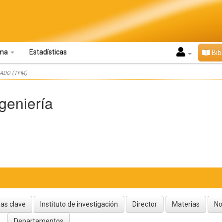
oma
Estadísticas
Bib
ADO (TFM)
ngeniería