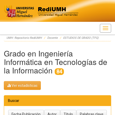
Skip
UMH: Repositorio RediUMH
Docente
ESTUDIOS DE GRADO (TFG)
navigation
Grado en Ingeniería
Informática en Tecnologías de
la Información
84
Ver estadísticas
Buscar