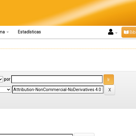
oma
Estadísticas
Bib
por