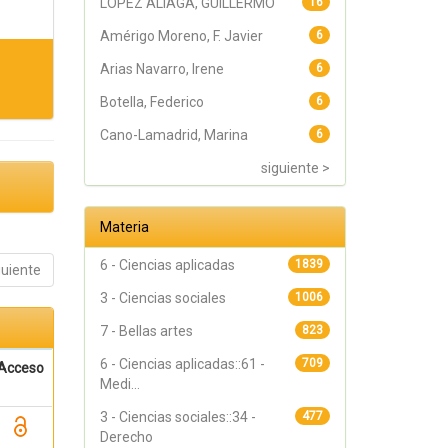
LÓPEZ ALIAGA, GUILLERMO
16
Amérigo Moreno, F. Javier
6
Arias Navarro, Irene
6
Botella, Federico
6
Cano-Lamadrid, Marina
6
siguiente >
Materia
6 - Ciencias aplicadas
1839
guiente
3 - Ciencias sociales
1006
7 - Bellas artes
823
6 - Ciencias aplicadas::61 -
709
Acceso
Medi...
3 - Ciencias sociales::34 -
477
Derecho