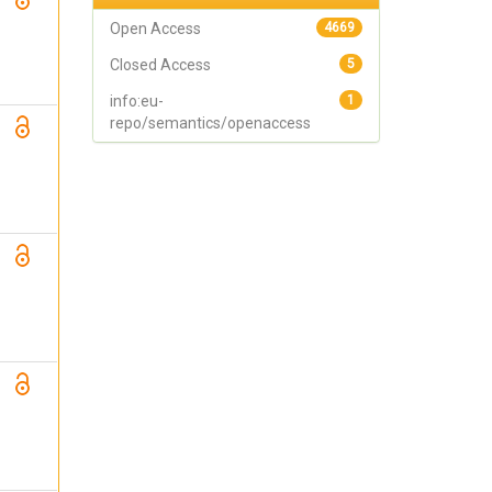
Open Access
4669
Closed Access
5
info:eu-
1
repo/semantics/openaccess