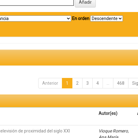
En orden
Anterior
1
2
3
4
...
468
Si
Autor(es)
elevisión de proximidad del siglo XXI
Vioque Romero,
Ana María