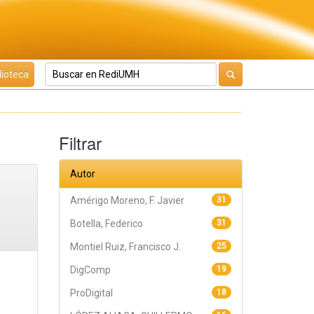
lioteca
Filtrar
Autor
Amérigo Moreno, F. Javier
31
Botella, Federico
31
Montiel Ruiz, Francisco J.
25
DigComp
19
ProDigital
18