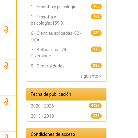
1 - Filosofía y psicología
463
1 - Filosofía y
461
psicología::159.9...
6 - Ciencias aplicadas::62 -
430
Inge...
7 - Bellas artes::79 -
313
Diversione...
0 - Generalidades.
292
siguiente >
Fecha de publicación
2020 - 2026
4438
2013 - 2019
235
Condiciones de acceso