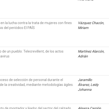
 en la lucha contra la trata de mujeres con fines
Vázquez Chacón,
is del periódico El PAÍS
Miriam
io de un pueblo: Telecrevillent, de los actos
Martínez Alarcón,
navirus
Adrián
oceso de selección de personal durante el
Jaramillo
 de la creatividad, mediante metodologías ágiles.
Álvarez, Leidy
Johanna
o de montador y lijador del sector del calzado.
Algarra Carrión,