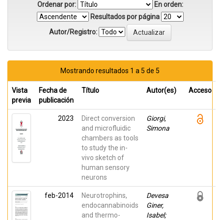
Ordenar por:
En orden:
Resultados por página
Autor/Registro:
Mostrando resultados 1 a 5 de 5
Vista
Fecha de
Título
Autor(es)
Acceso
previa
publicación
2023
Direct conversion
Giorgi,
and microfluidic
Simona
chambers as tools
to study the in-
vivo sketch of
human sensory
neurons
feb-2014
Neurotrophins,
Devesa
endocannabinoids
Giner,
and thermo-
Isabel;