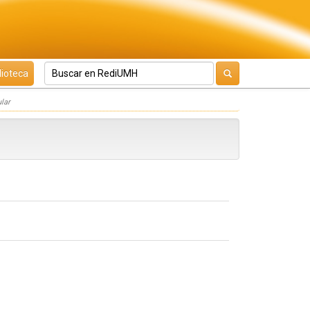
lioteca
ular