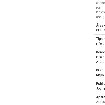
capsa
pain
ion c
analg
Área 
CDU: C
Tipo 
info:
Derec
info:
Attri
DOI :
https
Publi
Journ
Apare
Artícu