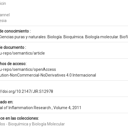
icin
hannel
esia
de conocimiento :
iencias puras y naturales: Biología: Bioquímica. Biología molecular. Biof
de documento :
eu-repo/semantics/article
hos de acceso:
eu-repo/semantics/openAccess
bution-NonCommercial-NoDerivatives 4.0 Internacional
://doi.org/10.2147/JIR.S12978
cado en:
al of Inflammation Research , Volume 4, 2011
ce en las colecciones:
los - Bioquímica y Biología Molecular