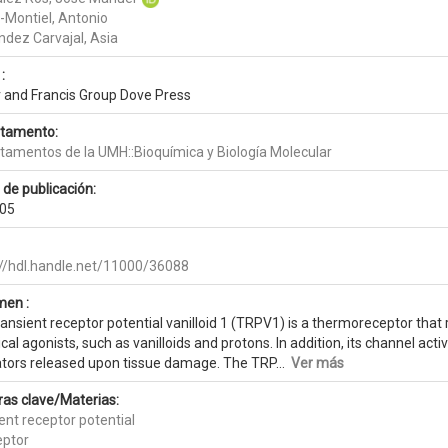
r-Montiel, Antonio
ndez Carvajal, Asia
:
r and Francis Group Dove Press
tamento:
tamentos de la UMH::Bioquímica y Biología Molecular
 de publicación:
05
://hdl.handle.net/11000/36088
en :
ansient receptor potential vanilloid 1 (TRPV1) is a thermoreceptor that
al agonists, such as vanilloids and protons. In addition, its channel act
tors released upon tissue damage. The TRP...
Ver más
ras clave/Materias:
ent receptor potential
eptor