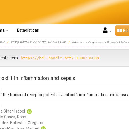
oma
Estadísticas
Bib
UMH
BIOQUIMICA Y BIOLOGÍA MOLECULAR
Artículos - Bioquímica y Biología Molec
r este ítem:
https://hdl.handle.net/11000/36088
lloid 1 in inflammation and sepsis
:
f the transient receptor potential vanilloid 1 in inflammation and sepsis
:
 Giner, Isabel
lls Cases, Rosa
ndez-Ballester, Gregorio
lez Ros, José Manuel