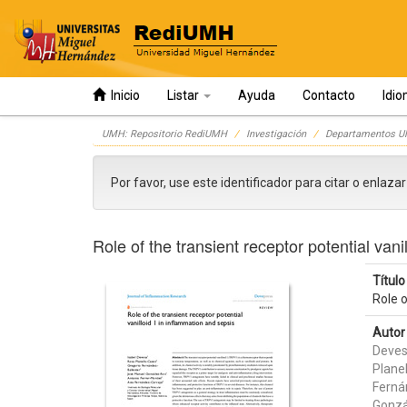
Inicio
Listar
Ayuda
Contacto
Idi
Skip
UMH: Repositorio RediUMH
Investigación
Departamentos 
navigation
Por favor, use este identificador para citar o enlaza
Role of the transient receptor potential vani
Título 
Role o
Autor 
Devesa
Plane
Ferná
Gonzá