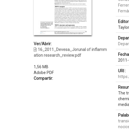
Ferre
Ferná
Editor 
Taylo
Depar
Ver/Abrir:
Depar
16_2011_Devesa_Jorunal of inflamm
Fecha
ation research_review.pdf
2011-
1,56 MB
URI :
Adobe PDF
https
Compartir:
Resum
The tr
chemic
media
Palab
transi
nocic