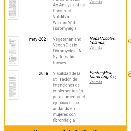
Peñacoba,
Ver más
Cecilia;
An Analysis of its
Martínez-
Construct
Zaragoza,
Validity in
Fermín; Abad,
Ester; CATALA,
Women With
Patricia; Suso-
Fibromyalgia
Ribera, Carlos;
Pastor-Mira,
María Ángeles
Nadal Nicolás,
may-2021
Vegetarian and
Yolanda;
Vegan Diet in
Miralles-
Ver más
Amorós, Laura;
Fibromyalgia: A
Martínez
Systematic
Olcina, María;
Review
Sánchez-
Ortega, Maria;
Mora, Juan;
Pastor-Mira,
2018
Viabilidad de la
Martínez-
María Ángeles;
utilización de
Rodríguez,
López Roig,
Ver más
Alejandro
Sofía;
intenciones de
Peñacoba,
implementación
Cecilia; Lledó,
para aumentar el
Ana
ejercicio físico
andando en
mujeres con
fibromialgia