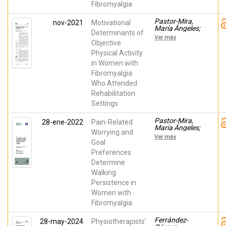
Peñacoba,
Fibromyalgia
Cecilia
Pastor-Mira,
nov-2021
Motivational
María Ángeles;
Determinants of
López Roig,
Ver más
Sofía; Martínez-
Objective
Zaragoza,
Physical Activity
Fermín; Toribio,
in Women with
Eva; Nardi-
Rodríguez,
Fibromyalgia
Ainara;
Who Attended
Peñacoba,
Cecilia
Rehabilitation
Settings
Pastor-Mira,
28-ene-2022
Pain-Related
María Ángeles;
Worrying and
López Roig,
Ver más
Sofía; Toribio,
Goal
Eva; Martínez-
Preferences
Zaragoza,
Determine
Fermín; Nardi-
Rodríguez,
Walking
Ainara;
Persistence in
Peñacoba,
Cecilia
Women with
Fibromyalgia
Ferrández-
28-may-2024
Physiotherapists’