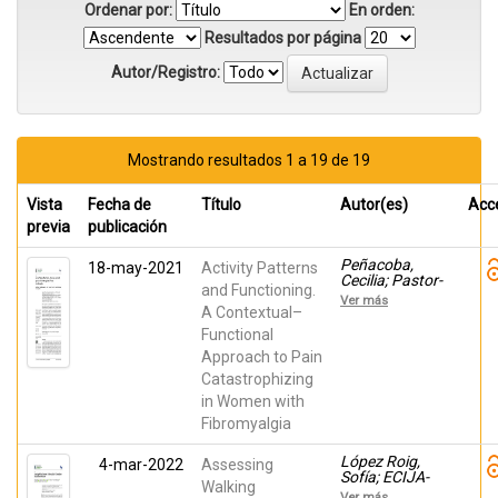
Ordenar por:
En orden:
Resultados por página
Autor/Registro:
Mostrando resultados 1 a 19 de 19
Vista
Fecha de
Título
Autor(es)
Acc
previa
publicación
Peñacoba,
18-may-2021
Activity Patterns
Cecilia; Pastor-
and Functioning.
Mira, María
Ver más
Ángeles; Suso-
A Contextual–
Ribera, Carlos;
Functional
CATALA,
Approach to Pain
Patricia; Nardi-
Rodríguez,
Catastrophizing
Ainara; López
in Women with
Roig, Sofía
Fibromyalgia
López Roig,
4-mar-2022
Assessing
Sofía; ECIJA-
Walking
GALLARDO,
Ver más