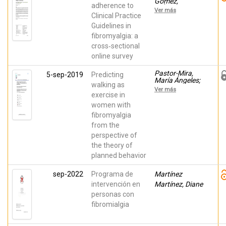
Gómez,
adherence to
J.Édgar;
Ver más
Gacto‑Sánchez,
Clinical Practice
Mariano; Nouni
Guidelines in
García, Rauf;
fibromyalgia: a
Gascón‑Jaén,
Jaime; Lozano-
cross‑sectional
Quijada, Carlos;
online survey
BAÑO
ALCARAZ,
AITOR
Pastor-Mira,
5-sep-2019
Predicting
María Ángeles;
walking as
López Roig,
Ver más
Sofía;
exercise in
Peñacoba,
women with
Cecilia; Sanz
fibromyalgia
Baños,
Yolanda; Lledó,
from the
Ana; Velasco,
perspective of
Lilian
the theory of
planned behavior
sep-2022
Programa de
Martínez
intervención en
Martínez, Diane
personas con
fibromialgia