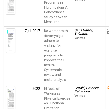
Carmen;
Programs in
Peñacoba,
Fibromyalgia: A
Cecilia; Ivorra,
Concordance
Sofía; Nardi-
Rodríguez,
Study between
Ainara;
Measures
Lecuona,
Oscar; Pastor-
Mira, María
Sanz Baños,
7-jul-2017
Do women with
Ángeles
Yolanda;
fibromyalgia
Pastor-Mira,
Ver más
María Ángeles;
adhere to
Lledó, Ana;
walking for
López Roig,
exercise
Sofía;
Peñacoba,
programs to
Cecilia;
improve their
Sánchez-Meca,
Julio
health?
Systematic
review and
meta-analysis
Catalá, Patricia;
2022
Effects of
Peñacoba,
Walking as
Cecilia; López
Ver más
Roig, Sofía;
Physical Exercise
Pastor-Mira,
on Functional
María Ángeles
Limitation