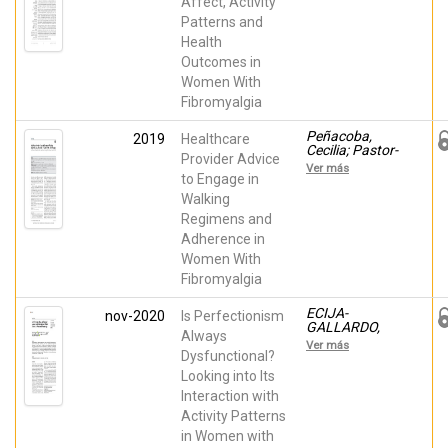
Sofía; Martínez-
Affect, Activity
Zaragoza,
Patterns and
Fermín; León-
Health
Zarceño, Eva;
Abad, Ester;
Outcomes in
Lledó, Ana;
Women With
Peñacoba,
Cecilia
Fibromyalgia
Peñacoba,
2019
Healthcare
Cecilia; Pastor-
Provider Advice
Mira, María
Ver más
Ángeles; López
to Engage in
Roig, Sofía;
Walking
Sanz Baños,
Regimens and
Yolanda;
Velasco, Lilian
Adherence in
Women With
Fibromyalgia
ECIJA-
nov-2020
Is Perfectionism
GALLARDO,
Always
Carmen;
Ver más
CATALA,
Dysfunctional?
Patricia;
Looking into Its
Sanroman,
Interaction with
Lucia; López
Roig, Sofía;
Activity Patterns
Pastor-Mira,
in Women with
María Ángeles;