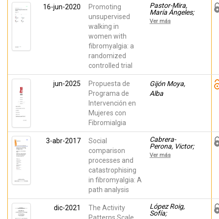
Pastor-Mira,
16-jun-2020
Promoting
María Ángeles;
unsupervised
López Roig,
Ver más
Sofía; Martínez-
walking in
Zaragoza,
women with
Fermín; Lledó,
fibromyalgia: a
Ana; Lilian,
Velasco; León-
randomized
Zarceño, Eva;
controlled trial
ECIJA-
GALLARDO,
Carmen;
jun-2025
Propuesta de
Gijón Moya,
Peñacoba,
Programa de
Alba
Cecilia
Intervención en
Mujeres con
Fibromialgia
Cabrera-
3-abr-2017
Social
Perona, Victor;
comparison
Buunk,
Ver más
Abraham
processes and
Pieter; Terol
catastrophising
Cantero, M
in fibromyalgia: A
Carmen;
QUILES,
path analysis
YOLANDA;
MARTÍN-
López Roig,
dic-2021
The Activity
ARAGÓN,
Sofía;
MAITE
Patterns Scale