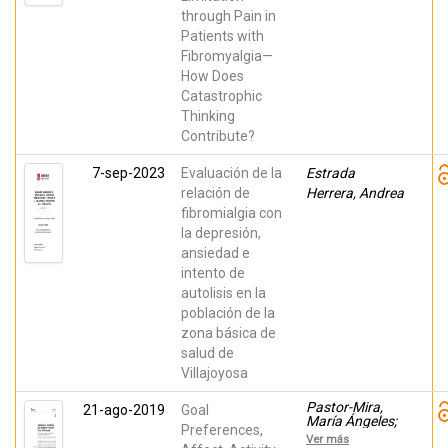
through Pain in
Patients with
Fibromyalgia—
How Does
Catastrophic
Thinking
Contribute?
7-sep-2023
Evaluación de la
Estrada
relación de
Herrera, Andrea
fibromialgia con
la depresión,
ansiedad e
intento de
autolisis en la
población de la
zona básica de
salud de
Villajoyosa
Pastor-Mira,
21-ago-2019
Goal
María Ángeles;
Preferences,
López Roig,
Ver más