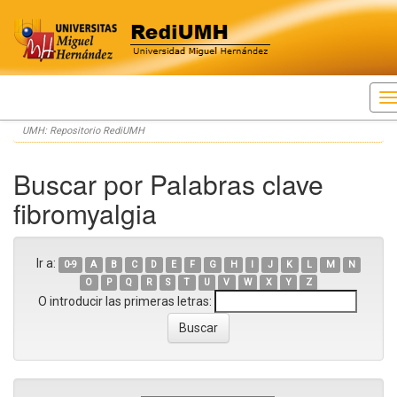
Skip
UMH: Repositorio RediUMH
navigation
Buscar por Palabras clave
fibromyalgia
Ir a:
0-9
A
B
C
D
E
F
G
H
I
J
K
L
M
N
O
P
Q
R
S
T
U
V
W
X
Y
Z
O introducir las primeras letras: