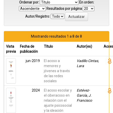
Ordenar por:
En orden:
Resultados por página
Autor/Registro:
Mostrando resultados 1 a 8 de 8
Vista
Fecha de
Título
Autor(es)
Acce
previa
publicación
jun-2019
El acoso a
Vadillo Cintas,
menores y
Lara
jóvenes a través
de las redes
sociales
2024
El acoso escolar y
Estévez-
el ciberacoso en
García, J.
relación con el
Francisco
ajuste psicosocial
y la ideación