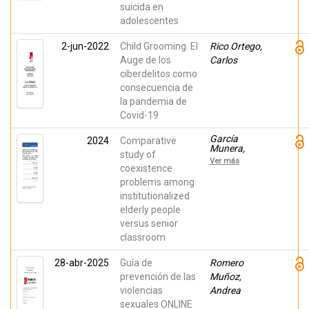
suicida en
adolescentes
2-jun-2022
Child Grooming. El
Rico Ortego,
Auge de los
Carlos
ciberdelitos como
consecuencia de
la pandemia de
Covid-19
García
2024
Comparative
Munera,
study of
Isabel;
Ver más
MENDEZ,
coexistence
INMACULADA;
problems among
RUIZ-
institutionalized
ESTEBAN,
Cecilia;
elderly people
Martínez
versus senior
Ramón, Juan
Pedro
classroom
28-abr-2025
Guía de
Romero
prevención de las
Muñoz,
violencias
Andrea
sexuales ONLINE