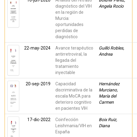
16-jun-2020
Análisis del retraso
Bolufer Pérez,
diagnóstico del VIH
Angela Rocío
en la región de
Murcia:
oportunidades
perdidas de
diagnóstico
22-may-2024
Avance terapéutico
Guilló Robles,
antirretroviral, la
Andrea
llegada del
tratamiento
inyectable
20-sep-2019
Capacidad
Hernández
discriminativa de la
Murciano,
escala MoCA para
María del
deterioro cognitivo
Carmen
en pacientes VIH
17-dic-2022
Coinfección
Boix Ruiz,
Leishmania/VIH en
Diana
España