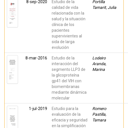
8-sep-2020
Estudio de la
Portilla
Medina, Pablo
calidad de vida
Tamarit, Julia
relacionada con la
salud y la situación
clínica de los
pacientes
supervivientes al
sida de larga
evolución
8-mar-2016
Estudio de la
Lodeiro
interacción del
Aranda,
segmento LLP3 de
Marina
la glicoproteína
gp41 del VIH con
biomembranas
mediante dinámica
molecular
1-jul-2019
Estudio para la
Romero
evaluación de la
Pastilla,
eficacia y seguridad
Tamara
en la simplificación