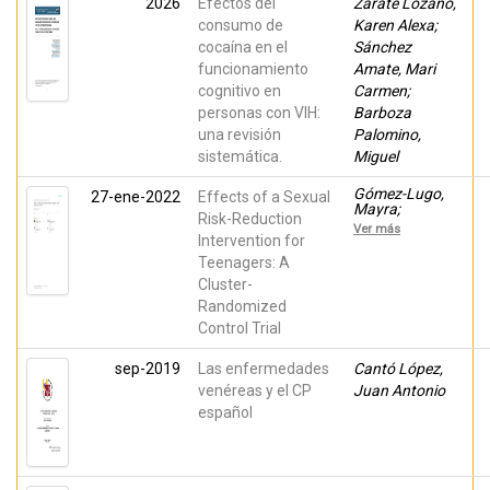
2026
Efectos del
Zarate Lozano,
consumo de
Karen Alexa;
cocaína en el
Sánchez
funcionamiento
Amate, Mari
cognitivo en
Carmen;
personas con VIH:
Barboza
una revisión
Palomino,
sistemática.
Miguel
Gómez-Lugo,
27-ene-2022
Effects of a Sexual
Mayra;
Risk-Reduction
Morales,
Ver más
Alexandra;
Intervention for
Saavedra-Roa,
Teenagers: A
Alejandro;
Cluster-
Charris,
Janivys; Abello,
Randomized
Daniella;
Control Trial
Marchal,
Laurent;
García-
sep-2019
Las enfermedades
Cantó López,
Roncallo,
venéreas y el CP
Juan Antonio
Paola; García-
Montaño,
español
Eileen;
Pérez‑Pedraza,
Diana;
ESPADA, JOSE
P.; Vallejo-