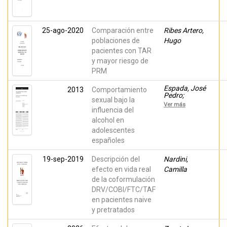
25-ago-2020
Comparación entre
Ribes Artero,
poblaciones de
Hugo
pacientes con TAR
y mayor riesgo de
PRM
Espada, José
2013
Comportamiento
Pedro;
sexual bajo la
Morales,
Ver más
Alexandra;
influencia del
Orgilés, Mireia;
alcohol en
Piqueras, Jose
adolescentes
A; Carballo,
José Luis
españoles
19-sep-2019
Descripción del
Nardini,
efecto en vida real
Camilla
de la coformulación
DRV/COBI/FTC/TAF
en pacientes naive
y pretratados