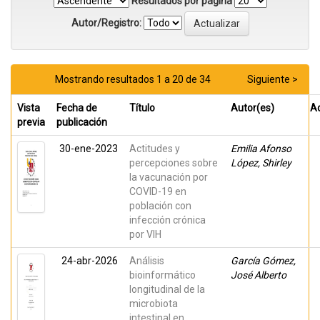
Resultados por página
Autor/Registro:
Mostrando resultados 1 a 20 de 34
Siguiente >
Vista
Fecha de
Título
Autor(es)
A
previa
publicación
30-ene-2023
Actitudes y
Emilia Afonso
percepciones sobre
López, Shirley
la vacunación por
COVID-19 en
población con
infección crónica
por VIH
24-abr-2026
Análisis
García Gómez,
bioinformático
José Alberto
longitudinal de la
microbiota
intestinal en