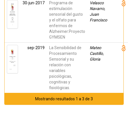
30-jun-2017
Programa de
Velasco
estimulación
Navarro,
sensorial del gusto
Juan
y el olfato para
Francisco
enfermos de
Alzheimer:Proyecto
GYMSEN
sep-2019
La Sensibilidad de
Mateo
Procesamiento
Castillo,
Sensorial y su
Gloria
relación con
variables
psicológicas,
cognitivas y
fisiológicas.
Mostrando resultados 1 a 3 de 3