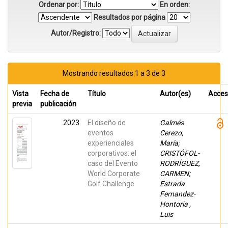
Ordenar por:
En orden:
Resultados por página
Autor/Registro:
Mostrando resultados 1 a 3 de 3
Vista
Fecha de
Título
Autor(es)
Acce
previa
publicación
2023
El diseño de
Galmés
eventos
Cerezo,
experienciales
María;
corporativos: el
CRISTÓFOL-
caso del Evento
RODRÍGUEZ,
World Corporate
CARMEN;
Golf Challenge
Estrada
Fernandez-
Hontoria ,
Luis