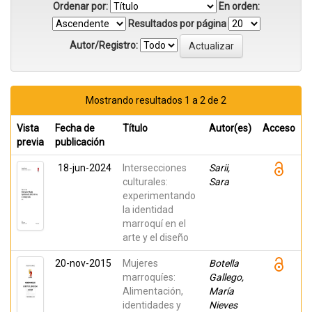
Ordenar por:
En orden:
Resultados por página
Autor/Registro:
Mostrando resultados 1 a 2 de 2
Vista
Fecha de
Título
Autor(es)
Acceso
previa
publicación
18-jun-2024
Intersecciones
Sarii,
culturales:
Sara
experimentando
la identidad
marroquí en el
arte y el diseño
20-nov-2015
Mujeres
Botella
marroquíes:
Gallego,
Alimentación,
María
identidades y
Nieves