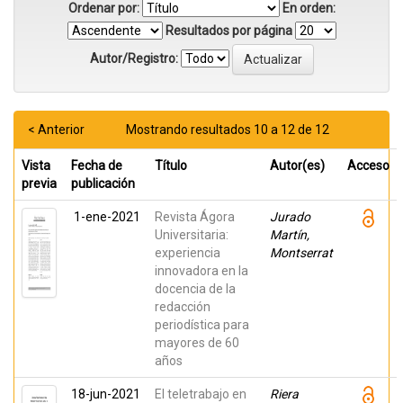
Ordenar por:
En orden:
Resultados por página
Autor/Registro:
< Anterior
Mostrando resultados 10 a 12 de 12
Vista
Fecha de
Título
Autor(es)
Acceso
previa
publicación
1-ene-2021
Revista Ágora
Jurado
Universitaria:
Martín,
experiencia
Montserrat
innovadora en la
docencia de la
redacción
periodística para
mayores de 60
años
18-jun-2021
El teletrabajo en
Riera