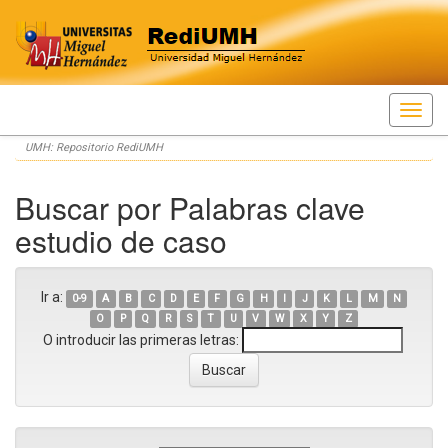
Skip
UMH: Repositorio RediUMH
navigation
Buscar por Palabras clave
estudio de caso
Ir a:
0-9
A
B
C
D
E
F
G
H
I
J
K
L
M
N
O
P
Q
R
S
T
U
V
W
X
Y
Z
O introducir las primeras letras: