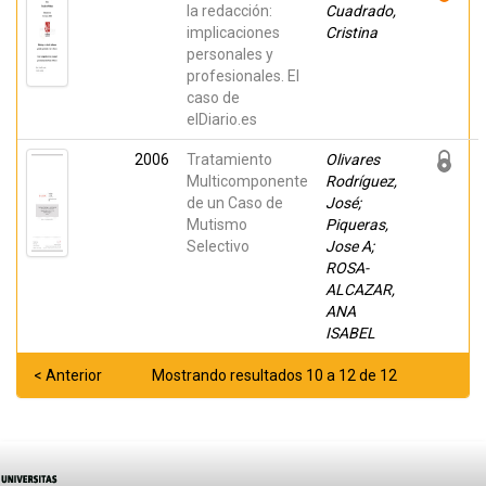
la redacción:
Cuadrado,
implicaciones
Cristina
personales y
profesionales. El
caso de
elDiario.es
2006
Tratamiento
Olivares
Multicomponente
Rodríguez,
de un Caso de
José;
Mutismo
Piqueras,
Selectivo
Jose A;
ROSA-
ALCAZAR,
ANA
ISABEL
< Anterior
Mostrando resultados 10 a 12 de 12