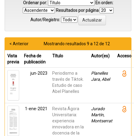
Ordenar por:
En orden:
Resultados por página
Autor/Registro:
< Anterior
Mostrando resultados 9 a 12 de 12
Vista
Fecha de
Título
Autor(es)
Acceso
previa
publicación
jun-2023
Periodismo a
Planelles
través de Tiktok.
Jara, Abel
Estudio de caso
Abel Planelles
1-ene-2021
Revista Ágora
Jurado
Universitaria:
Martín,
experiencia
Montserrat
innovadora en la
docencia de la