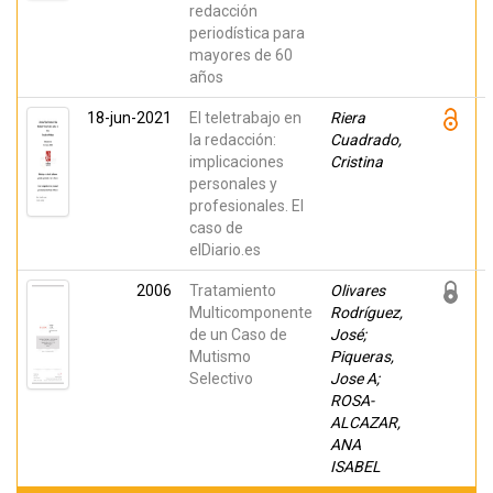
redacción
periodística para
mayores de 60
años
18-jun-2021
El teletrabajo en
Riera
la redacción:
Cuadrado,
implicaciones
Cristina
personales y
profesionales. El
caso de
elDiario.es
2006
Tratamiento
Olivares
Multicomponente
Rodríguez,
de un Caso de
José;
Mutismo
Piqueras,
Selectivo
Jose A;
ROSA-
ALCAZAR,
ANA
ISABEL