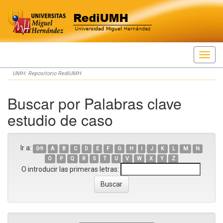
Skip
UMH: Repositorio RediUMH
navigation
Buscar por Palabras clave
estudio de caso
Ir a:
0-9
A
B
C
D
E
F
G
H
I
J
K
L
M
N
O
P
Q
R
S
T
U
V
W
X
Y
Z
O introducir las primeras letras: