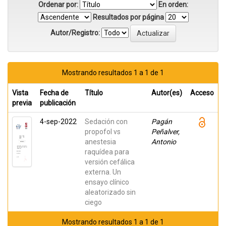
Ordenar por:
En orden:
Resultados por página
Autor/Registro:
Mostrando resultados 1 a 1 de 1
Vista
Fecha de
Título
Autor(es)
Acceso
previa
publicación
4-sep-2022
Sedación con
Pagán
propofol vs
Peñalver,
anestesia
Antonio
raquídea para
versión cefálica
externa. Un
ensayo clínico
aleatorizado sin
ciego
Mostrando resultados 1 a 1 de 1