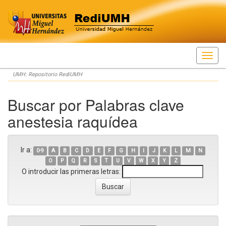
Skip
UMH: Repositorio RediUMH
navigation
Buscar por Palabras clave
anestesia raquídea
Ir a:
0-9
A
B
C
D
E
F
G
H
I
J
K
L
M
N
O
P
Q
R
S
T
U
V
W
X
Y
Z
O introducir las primeras letras: