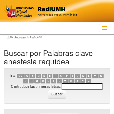
Skip
UMH: Repositorio RediUMH
navigation
Buscar por Palabras clave
anestesia raquídea
Ir a:
0-9
A
B
C
D
E
F
G
H
I
J
K
L
M
N
O
P
Q
R
S
T
U
V
W
X
Y
Z
O introducir las primeras letras: