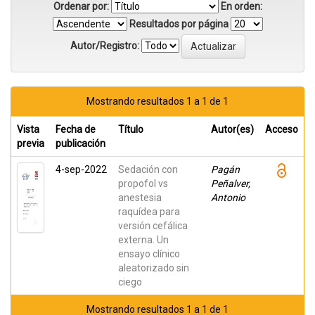
Ordenar por:
En orden:
Resultados por página
Autor/Registro:
Mostrando resultados 1 a 1 de 1
Vista
Fecha de
Título
Autor(es)
Acceso
previa
publicación
4-sep-2022
Sedación con
Pagán
propofol vs
Peñalver,
anestesia
Antonio
raquídea para
versión cefálica
externa. Un
ensayo clínico
aleatorizado sin
ciego
Mostrando resultados 1 a 1 de 1