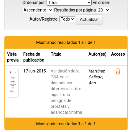
Ordenar por:
En orden:
Resultados por página
Autor/Registro:
Mostrando resultados 1 a 1 de 1
Vista
Fecha de
Título
Autor(es)
Acceso
previa
publicación
17-jun-2015
Validación de la
Martínez
PSA en el
Callado,
diagnóstico
Ana
diferencial entre
hipertrofia
benigna de
próstata y
adenocarcinoma
Mostrando resultados 1 a 1 de 1