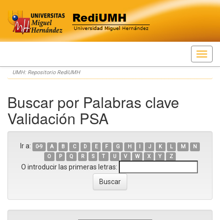
Skip
UMH: Repositorio RediUMH
navigation
Buscar por Palabras clave
Validación PSA
Ir a:
0-9
A
B
C
D
E
F
G
H
I
J
K
L
M
N
O
P
Q
R
S
T
U
V
W
X
Y
Z
O introducir las primeras letras: