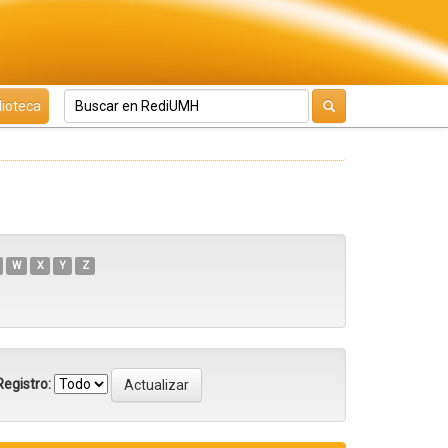
lioteca
W
X
Y
Z
egistro: