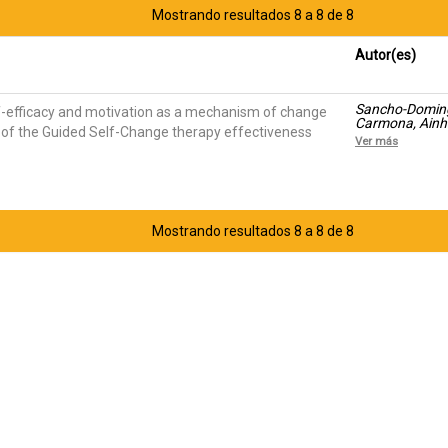
Mostrando resultados 8 a 8 de 8
Autor(es)
Sancho-Domingo
f-efficacy and motivation as a mechanism of change
Carmona, Ainho
s of the Guided Self-Change therapy effectiveness
SANTOS
Ver más
Mostrando resultados 8 a 8 de 8