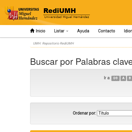
Inicio
Listar
Ayuda
Contacto
Idi
Skip
UMH: Repositorio RediUMH
navigation
Buscar por Palabras clave
Ir a:
0-9
A
B
Ordenar por: