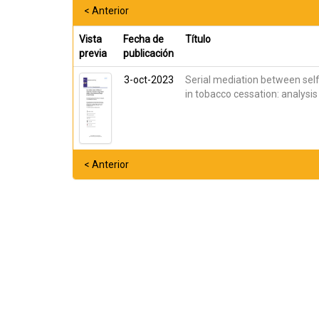
< Anterior
Vista
Fecha de
Título
previa
publicación
3-oct-2023
Serial mediation between sel
in tobacco cessation: analysi
< Anterior