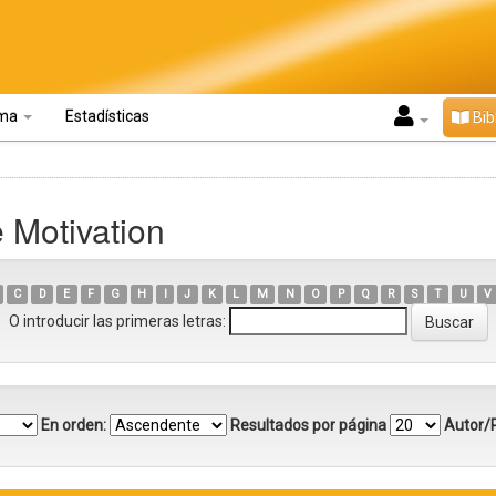
oma
Estadísticas
Bib
 Motivation
C
D
E
F
G
H
I
J
K
L
M
N
O
P
Q
R
S
T
U
V
O introducir las primeras letras:
En orden:
Resultados por página
Autor/R