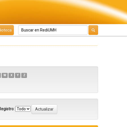
lioteca
W
X
Y
Z
egistro: