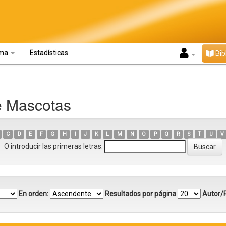
oma
Estadísticas
Bib
e Mascotas
C
D
E
F
G
H
I
J
K
L
M
N
O
P
Q
R
S
T
U
V
O introducir las primeras letras:
En orden:
Resultados por página
Autor/R