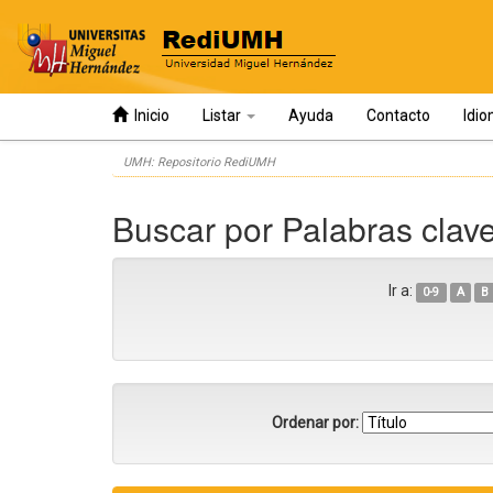
Inicio
Listar
Ayuda
Contacto
Idi
Skip
UMH: Repositorio RediUMH
navigation
Buscar por Palabras clav
Ir a:
0-9
A
B
Ordenar por: