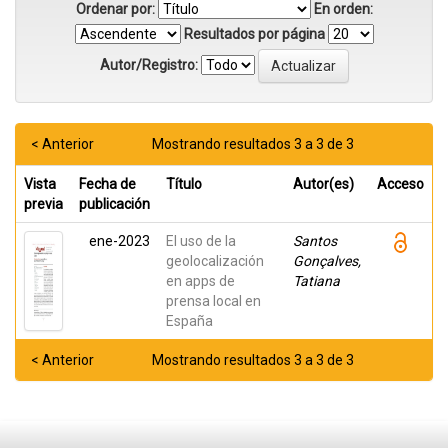
Ordenar por:
En orden:
Resultados por página
Autor/Registro:
< Anterior
Mostrando resultados 3 a 3 de 3
Vista
Fecha de
Título
Autor(es)
Acceso
previa
publicación
ene-2023
El uso de la
Santos
geolocalización
Gonçalves,
en apps de
Tatiana
prensa local en
España
< Anterior
Mostrando resultados 3 a 3 de 3