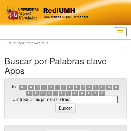
Skip
UMH: Repositorio RediUMH
navigation
Buscar por Palabras clave
Apps
Ir a:
0-9
A
B
C
D
E
F
G
H
I
J
K
L
M
N
O
P
Q
R
S
T
U
V
W
X
Y
Z
O introducir las primeras letras: