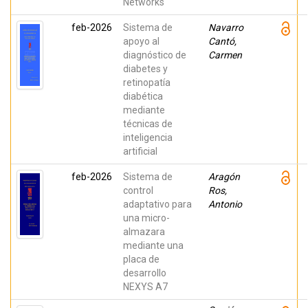
Networks
Manuel;
López
feb-2026
Sistema de
Granado,
Navarro
Otoniel
apoyo al
Cantó,
Mario
diagnóstico de
Carmen
diabetes y
retinopatía
diabética
mediante
técnicas de
inteligencia
artificial
feb-2026
Sistema de
Aragón
control
Ros,
adaptativo para
Antonio
una micro-
almazara
mediante una
placa de
desarrollo
NEXYS A7