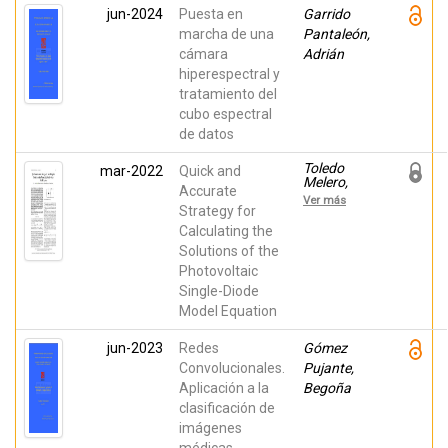
jun-2024
Puesta en
Garrido
marcha de una
Pantaleón,
cámara
Adrián
hiperespectral y
tratamiento del
cubo espectral
de datos
Toledo
mar-2022
Quick and
Melero,
Accurate
Fco. Javier;
Ver más
Herranz
Strategy for
Cuadrado,
Calculating the
Maria
Solutions of the
Victoria;
Blanes,
Photovoltaic
Jose M.;
Single-Diode
Galiano,
Vicente
Model Equation
jun-2023
Redes
Gómez
Convolucionales.
Pujante,
Aplicación a la
Begoña
clasificación de
imágenes