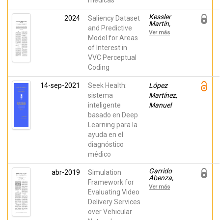
médicas
Kessler
2024
Saliency Dataset
Martín,
and Predictive
Jorge;
Ver más
Fernández
Model for Areas
Lagos,
of Interest in
Pablo;
VVC Perceptual
García
Lucas,
Coding
David;
Cebrián
14-sep-2021
Seek Health:
Márquez,
López
Gabriel;
sistema
Martínez,
Ríos, Belén;
inteligente
Manuel
Vigueras,
Guillermo;
basado en Deep
Díaz
Learning para la
Honrubia,
Antonio
ayuda en el
Jesús
diagnóstico
médico
Garrido
abr-2019
Simulation
Abenza,
Framework for
Pedro
Ver más
Pablo;
Evaluating Video
Piñol,
Delivery Services
Pablo;
over Vehicular
Perez
Malumbres,