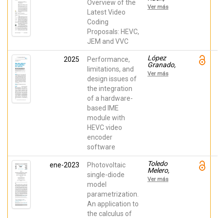
Overview of the
Rach,
Miguel
Ver más
Miguel
Onofre;
Latest Video
Migallon,
Coding
Hector;
Proposals: HEVC,
López
Granado,
JEM and VVC
Otoniel
Mario;
López
2025
Performance,
Galiano,
Granado,
Vicente;
limitations, and
Otoniel;
Malumbres,
Ver más
Migallón,
design issues of
Manuel P.
Héctor;
the integration
Alcocer,
of a hardware-
Estefanía;
Gutiérrez,
based IME
Roberto;
module with
Van
Wallendael,
HEVC video
Glenn;
encoder
Malumbres,
Manuel
software
Toledo
ene-2023
Photovoltaic
Melero,
single-diode
Fco. Javier;
Ver más
Galiano,
model
Vicente;
parametrization.
Blanes,
An application to
Jose M.;
Herranz
the calculus of