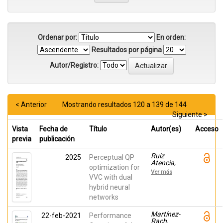
Ordenar por:
En orden:
Resultados por página
Autor/Registro:
< Anterior
Mostrando resultados 120 a 139 de 144
Siguiente >
Vista
Fecha de
Título
Autor(es)
Acceso
previa
publicación
Ruiz
2025
Perceptual QP
Atencia,
optimization for
Javier;
Ver más
Lopez
VVC with dual
Granado,
hybrid neural
Otoniel;
networks
Pérez
Malumbres,
Manuel;
Martínez-
22-feb-2021
Performance
Martínez-
Rach,