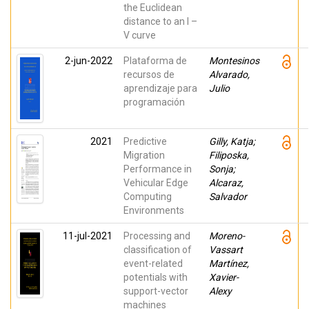
Cuadrado,
the Euclidean
Maria
Victoria;
distance to an I –
Batzelisd,
V curve
Efstratios
2-jun-2022
Plataforma de
Montesinos
recursos de
Alvarado,
aprendizaje para
Julio
programación
2021
Predictive
Gilly, Katja;
Migration
Filiposka,
Performance in
Sonja;
Vehicular Edge
Alcaraz,
Computing
Salvador
Environments
11-jul-2021
Processing and
Moreno-
classification of
Vassart
event-related
Martínez,
potentials with
Xavier-
support-vector
Alexy
machines