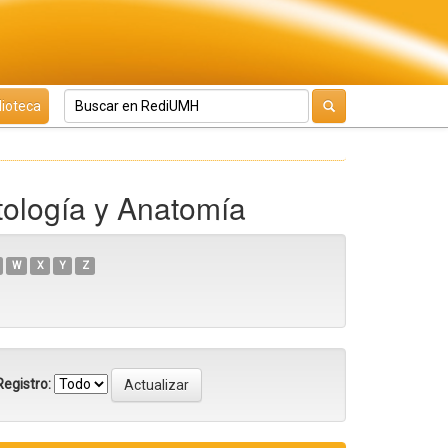
lioteca
ología y Anatomía
W
X
Y
Z
egistro: