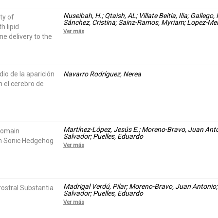
Nuseibah, H.; Qtaish, AL; Villate Beitia, Ilia; Galleg
ty of
Sánchez, Cristina; Sainz-Ramos, Myriam; Lopez-Mende
 lipid
Francisco Javier; Zamarreno ̃, Noelia; Fernández, 
Ver más
ne delivery to the
io de la aparición
Navarro Rodríguez, Nerea
 el cerebro de
Martínez-López, Jesús E.; Moreno-Bravo, Juan Anton
domain
Salvador; Puelles, Eduardo
on Sonic Hedgehog
Ver más
Madrigal Verdú, Pilar; Moreno-Bravo, Juan Antonio;
rostral Substantia
Salvador; Puelles, Eduardo
Ver más