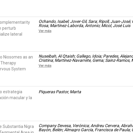
Ochando, Isabel; Jover-Gil, Sara; Ripoll, Juan-José;
complementarity
Rosa; Martínez-Laborda, Antonio; Micol, José Luis
e perturb
Ver más
lize lateral
Nuseibah, Al Qtaish; Gallego, Idoia; Paredes, Alejandro
to Niosomes as an
Cristina; Martínez-Navarrete, Gema; Sainz-Ramos, 
e Therapy
Eduardo; Puras, Gustavo; Pedraz, José Luis
Ver más
ervous System
o estrategia
Piqueras Pastor, Marta
ción macular y la
Company Devesa, Verónica; Andreu Cervera, Abraham
e Substantia Nigra
Bayón, Belén; Almagro García, Francisca de Paula; C
Tegmental Area in