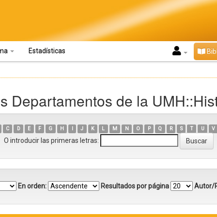
oma
Estadísticas
Bib
s Departamentos de la UMH::Hist
C
D
E
F
G
H
I
J
K
L
M
N
O
P
Q
R
S
T
U
V
O introducir las primeras letras:
En orden:
Resultados por página
Autor/R