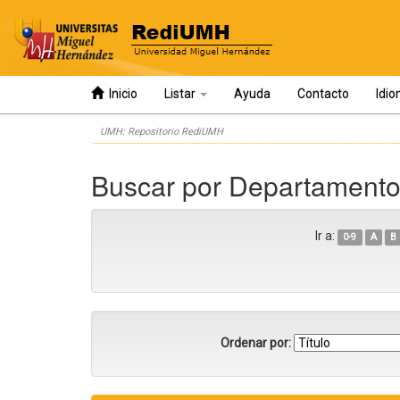
Inicio
Listar
Ayuda
Contacto
Idi
Skip
UMH: Repositorio RediUMH
navigation
Buscar por Departamento
Ir a:
0-9
A
B
Ordenar por: