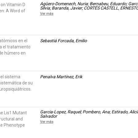
Agüero-Domenech, Nuria; Bernabeu, Eduardo; García-
 on Vitamin D
Silvia; Baranda, Javier; CORTÉS CASTELL, ERNESTO; G
en: A Word of
Teruel
Ver más
natómicos en el
Sebastiá Forcada, Emilio
a el tratamiento
 de húmero en
 el sistema
Penalva Martínez, Erik
sistemática de su
uropsiquiátricos.
Garcia-Lopez, Raquel; Pombero, Ana; Estirado, Alicia
he Lis1 Mutant
Salvador
ructural and
Ver más
ike Phenotype