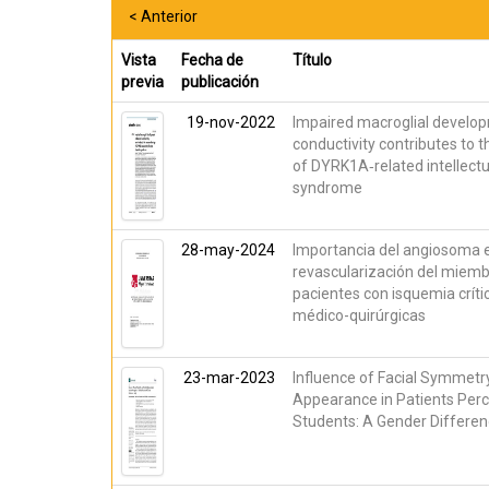
< Anterior
Vista
Fecha de
Título
previa
publicación
19-nov-2022
Impaired macroglial develo
conductivity contributes to 
of DYRK1A‑related intellectua
syndrome
28-may-2024
Importancia del angiosoma e
revascularización del miembr
pacientes con isquemia críti
médico-quirúrgicas
23-mar-2023
Influence of Facial Symmetr
Appearance in Patients Perc
Students: A Gender Differe