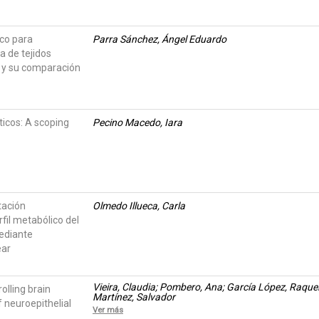
co para
Parra Sánchez, Ángel Eduardo
a de tejidos
 y su comparación
ticos: A scoping
Pecino Macedo, Iara
tación
Olmedo Illueca, Carla
fil metabólico del
ediante
ear
Vieira, Claudia; Pombero, Ana; García López, Raquel
lling brain
Martínez, Salvador
 neuroepithelial
Ver más