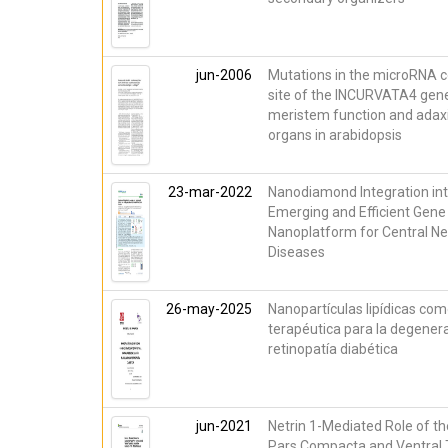
jun-2006
Mutations in the microRNA 
site of the INCURVATA4 gen
meristem function and adaxia
organs in arabidopsis
23-mar-2022
Nanodiamond Integration in
Emerging and Efficient Gen
Nanoplatform for Central N
Diseases
26-may-2025
Nanopartículas lipídicas com
terapéutica para la degenera
retinopatía diabética
jun-2021
Netrin 1-Mediated Role of th
Pars Compacta and Ventral 