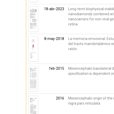
18-abr-2023
Long-term biophysical stabili
nanodiamonds combined with
nanocarriers for non-viral ge
retina
8-may-2018
La memoria emocional. Estud
del tracto mamilotalámico en
ratón.
feb-2015
Mesencephalic basolateral 
specification is dependent 
2016
Mesencephalic origin of the 
nigra pars reticulata