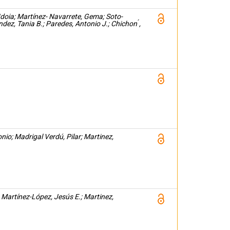
o, Idoia; Martínez- Navarrete, Gema; Soto-
z, Tania B.; Paredes, Antonio J.; Chichon ́,
Eduardo; Puras, Gustavo; Pedraz, José Luis
io; Madrigal Verdú, Pilar; Martinez,
 Martínez-López, Jesús E.; Martinez,