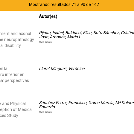
Mostrando resultados 71 a 90 de 142
Autor(es)
Pijuan, Isabel; Balducci, Elisa; Soto-Sánchez, Crist
pment and axonal
Jose; Arbonés, Maria L.
the neuropathology
Ver más
l disability
n la
Lloret Mínguez, Verónica
o inferior en
ca: perspectivas
Sánchez Ferrer, Francisco; Grima Murcia, Mª Dolore
y and Physical
Eduardo
eption of Medical
Ver más
nces Study