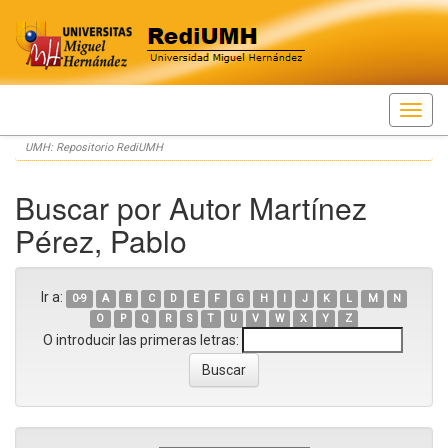
Skip
UMH: Repositorio RediUMH
navigation
Buscar por Autor Martínez
Pérez, Pablo
Ir a:
0-9
A
B
C
D
E
F
G
H
I
J
K
L
M
N
O
P
Q
R
S
T
U
V
W
X
Y
Z
O introducir las primeras letras: