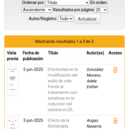
Ordenar por:
En orden:
Resultados por página
Autor/Registro:
Mostrando resultados 1 a 3 de 3
Vista
Fecha de
Título
Autor(es)
Acceso
previa
publicación
5-jun-2025
Efectividad en la
González
modificación del
Moreno,
estilo de vida
Adela
frente al
Esther
tratamiento con
estatinas en la
reducción del
colesterol LDL
3-jun-2025
Efecto de la
Angas
fisioterapia
Nasarre,