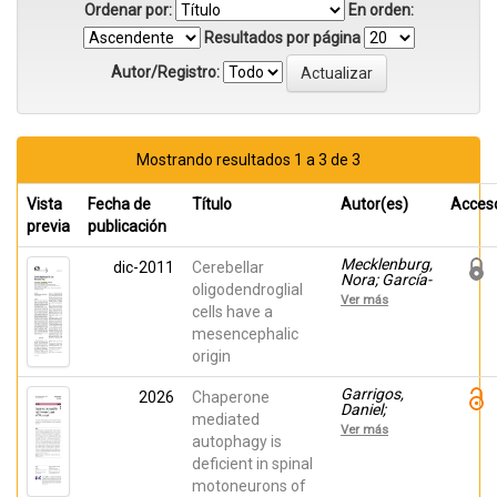
Ordenar por:
En orden:
Resultados por página
Autor/Registro:
Mostrando resultados 1 a 3 de 3
Vista
Fecha de
Título
Autor(es)
Acces
previa
publicación
Mecklenburg,
dic-2011
Cerebellar
Nora; García-
oligodendroglial
Lopez,
Ver más
Raquel;
cells have a
Puelles,
mesencephalic
Eduardo;
origin
Sotelo,
Constantino;
Martínez,
Garrigos,
2026
Chaperone
Salvador
Daniel;
mediated
Martínez-
Ver más
Morga,
autophagy is
Marta;
deficient in spinal
Pombero,
motoneurons of
Ana; García-