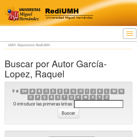
Skip
UMH: Repositorio RediUMH
navigation
Buscar por Autor García-
Lopez, Raquel
Ir a:
0-9
A
B
C
D
E
F
G
H
I
J
K
L
M
N
O
P
Q
R
S
T
U
V
W
X
Y
Z
O introducir las primeras letras: