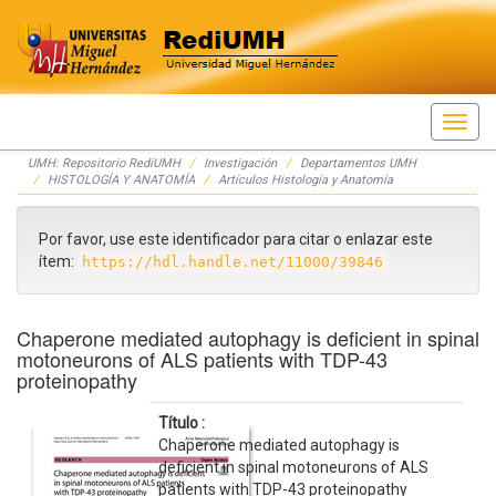
Skip
UMH: Repositorio RediUMH
Investigación
Departamentos UMH
navigation
HISTOLOGÍA Y ANATOMÍA
Artículos Histología y Anatomía
Por favor, use este identificador para citar o enlazar este
ítem:
https://hdl.handle.net/11000/39846
Chaperone mediated autophagy is deficient in spinal
motoneurons of ALS patients with TDP-43
proteinopathy
Título :
Chaperone mediated autophagy is
deficient in spinal motoneurons of ALS
patients with TDP-43 proteinopathy