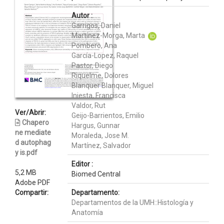
Autor :
Garrigos, Daniel
Martínez-Morga, Marta
Pombero, Ana
García-Lopez, Raquel
Pastor, Diego
Riquelme, Dolores
Blanquer Blanquer, Miguel
Iniesta, Francisca
Valdor, Rut
Ver/Abrir:
Geijo-Barrientos, Emilio
Chapero
Hargus, Gunnar
ne mediate
Moraleda, Jose M.
d autophag
Martínez, Salvador
y is.pdf
Editor :
5,2 MB
Biomed Central
Adobe PDF
Compartir:
Departamento:
Departamentos de la UMH::Histología y
Anatomía