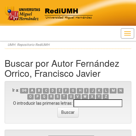
Skip
UMH: Repositorio RediUMH
navigation
Buscar por Autor Fernández
Orrico, Francisco Javier
Ir a:
0-9
A
B
C
D
E
F
G
H
I
J
K
L
M
N
O
P
Q
R
S
T
U
V
W
X
Y
Z
O introducir las primeras letras: