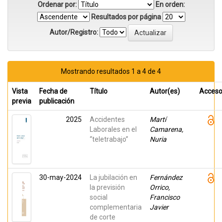
Ordenar por:
En orden:
Resultados por página
Autor/Registro:
Mostrando resultados 1 a 4 de 4
Vista
Fecha de
Título
Autor(es)
Acces
previa
publicación
2025
Accidentes
Martí
Laborales en el
Camarena,
“teletrabajo”
Nuria
30-may-2024
La jubilación en
Fernández
la previsión
Orrico,
social
Francisco
complementaria
Javier
de corte