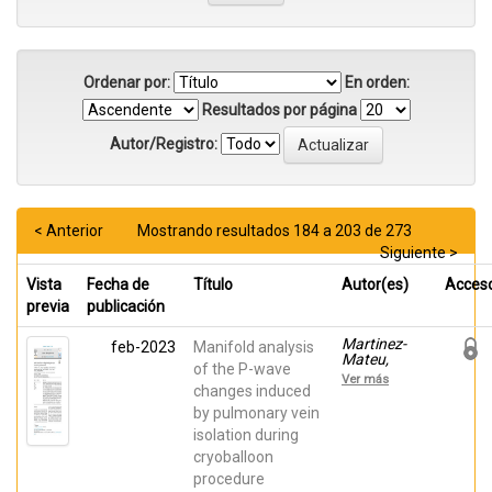
Ordenar por:
En orden:
Resultados por página
Autor/Registro:
< Anterior
Mostrando resultados 184 a 203 de 273
Siguiente >
Vista
Fecha de
Título
Autor(es)
Acces
previa
publicación
Martinez-
feb-2023
Manifold analysis
Mateu,
of the P-wave
Laura;
Ver más
Melgarejo
changes induced
Meseguer,
by pulmonary vein
Francisco
isolation during
Manuel;
Muñoz-
cryoballoon
Romero,
procedure
Sergio;