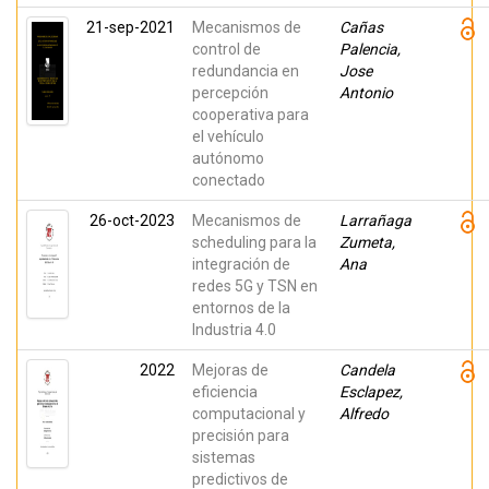
Gimeno
Blanes,
21-sep-2021
Mecanismos de
Cañas
Francisco
control de
Palencia,
Javier;
García-
redundancia en
Jose
Alberola,
percepción
Antonio
Arcadi;
Ventura,
cooperativa para
Sara; Saiz,
el vehículo
Javier; Rojo-
autónomo
Álvarez,
José Luis
conectado
26-oct-2023
Mecanismos de
Larrañaga
scheduling para la
Zumeta,
integración de
Ana
redes 5G y TSN en
entornos de la
Industria 4.0
2022
Mejoras de
Candela
eficiencia
Esclapez,
computacional y
Alfredo
precisión para
sistemas
predictivos de