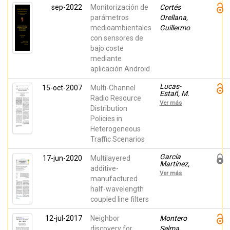
sep-2022
Monitorización de
Cortés
parámetros
Orellana,
medioambientales
Guillermo
con sensores de
bajo coste
mediante
aplicación Android
Lucas-
15-oct-2007
Multi-Channel
Estañ, M.
Radio Resource
Carmen;
Ver más
Gozalvez,
Distribution
Javier;
Policies in
Sanchez-
Heterogeneous
Soriano,
Joaquin;
Traffic Scenarios
Pulido,
Manuel;
García
17-jun-2020
Multilayered
Calabuig,
Martínez,
Daniel
additive-
Héctor; Ávila
Ver más
Navarro,
manufactured
Ernesto;
half-wavelength
Torregrosa-
coupled line filters
Penalva,
Germán;
Bronchalo,
12-jul-2017
Neighbor
Montero
Enrique;
discovery for
Blanco
Selma,