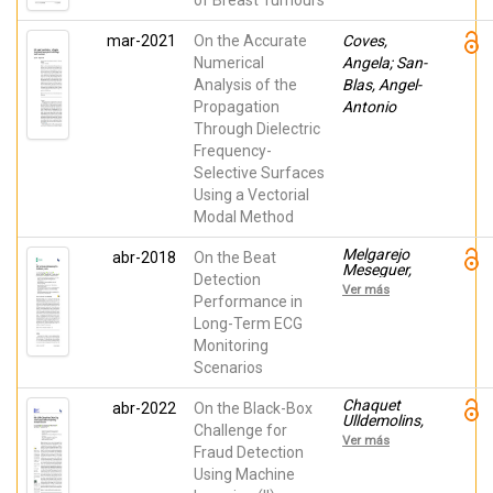
of Breast Tumours
Gutiérrez
Mazón,
roberto;
mar-2021
On the Accurate
Coves,
Juan, Carlos
Numerical
G.; García
Angela; San-
Martínez,
Analysis of the
Blas, Angel-
Héctor;
Propagation
Antonio
Arias, Julia;
Sabater-
Through Dielectric
Navarro,
Frequency-
Jose Maria;
Ávila
Selective Surfaces
Navarro,
Using a Vectorial
Ernesto
Modal Method
Melgarejo
abr-2018
On the Beat
Meseguer,
Detection
Francisco
Ver más
Manuel;
Performance in
EVERSS,
Long-Term ECG
ESTRELLA;
Monitoring
Gimeno
Blanes,
Scenarios
Francisco
Javier;
Chaquet
abr-2022
On the Black-Box
Blanco-
Ulldemolins,
Velasco,
Challenge for
Jacobo;
Manuel;
Ver más
Gimeno
Fraud Detection
Molins
Blanes,
Bordallo,
Using Machine
Francisco
Zaida;