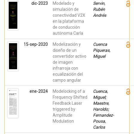
dic-2023
Modelado y
Servin,
simulación de
Rubén
conectividad V2X
Andrés
en la plataforma
de conducción
autónoma Carla
15-sep-2020
Modelización y
Cuenca
diseño de un
Piqueras,
convertidor activo
Miguel
de imagen
infrarroja con
ecualización del
campo angular
ene-2024
Modelocking of a
Cuenca,
Frequency Shifted
Miguel;
Feedback Laser
Maestre,
triggered by
Haroldo;
Amplitude
Fernandez-
Modulation
Pousa,
Carlos