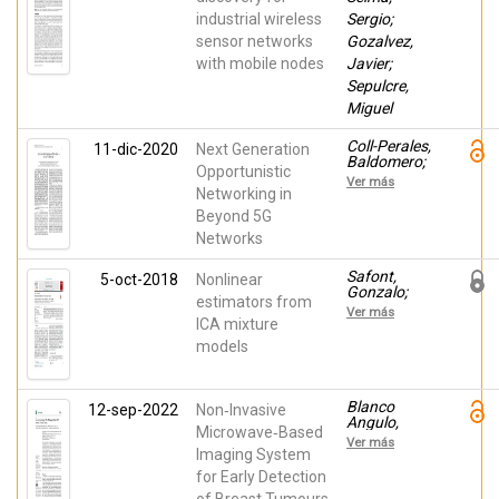
Angulo,
industrial wireless
Sergio;
Carolina;
sensor networks
Gozalvez,
Bozzi,
Maurizio
with mobile nodes
Javier;
Sepulcre,
Miguel
Coll-Perales,
11-dic-2020
Next Generation
Baldomero;
Opportunistic
Pescosolido,
Ver más
Loreto;
Networking in
Gozalvez,
Beyond 5G
Javier;
Networks
Passarella,
Andrea;
Conti,
Safont,
5-oct-2018
Nonlinear
Marco
Gonzalo;
estimators from
Salazar,
Ver más
Addisson;
ICA mixture
Vergara,
models
Luis;
Rodríguez,
Alberto
Blanco
12-sep-2022
Non‐Invasive
Angulo,
Microwave‐Based
Carolina;
Ver más
Martínez
Imaging System
Lozano,
for Early Detection
Andrea;