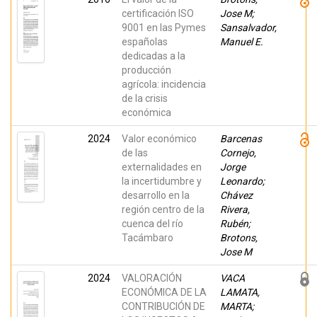
certificación ISO
Jose M;
9001 en las Pymes
Sansalvador,
españolas
Manuel E.
dedicadas a la
producción
agrícola: incidencia
de la crisis
económica
2024
Valor económico
Barcenas
de las
Cornejo,
externalidades en
Jorge
la incertidumbre y
Leonardo;
desarrollo en la
Chávez
región centro de la
Rivera,
cuenca del río
Rubén;
Tacámbaro
Brotons,
Jose M
2024
VALORACIÓN
VACA
ECONÓMICA DE LA
LAMATA,
CONTRIBUCIÓN DE
MARTA;