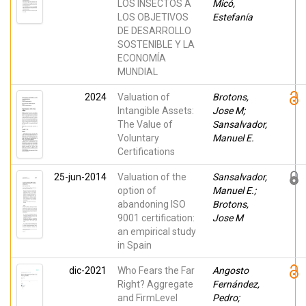
LOS INSECTOS A
Micó,
LOS OBJETIVOS
Estefanía
DE DESARROLLO
SOSTENIBLE Y LA
ECONOMÍA
MUNDIAL
2024
Valuation of
Brotons,
Intangible Assets:
Jose M;
The Value of
Sansalvador,
Voluntary
Manuel E.
Certifications
25-jun-2014
Valuation of the
Sansalvador,
option of
Manuel E.;
abandoning ISO
Brotons,
9001 certification:
Jose M
an empirical study
in Spain
dic-2021
Who Fears the Far
Angosto
Right? Aggregate
Fernández,
and FirmLevel
Pedro;