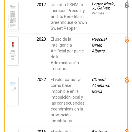
López Marín,
2017
Use of a PSNM to
J.; Galvez,
Increase Precocity
A.; Porras, I.;
Ver más
Brotons,
and Its Benefits in
Jose M
Greenhouse-Grown
Sweet Pepper
2023
El uso de la
Pascual
Inteligencia
Giner,
Artificial por parte
Alberto
de la
Administración
Tributaria
2022
El valor catastral
Climent
como base
Almiñana,
imponible en la
María
imposición local y
las consecuencias
económicas en la
promoción
inmobiliaria
2016
El valor de la
Brotons,