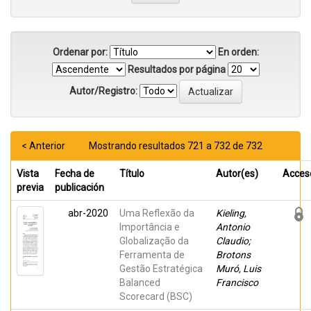
Ordenar por:
En orden:
Resultados por página
Autor/Registro:
< Anterior
Mostrando resultados 721 a 732 de 732
Vista
Fecha de
Título
Autor(es)
Acces
previa
publicación
abr-2020
Uma Reflexão da
Kieling,
Importância e
Antonio
Globalização da
Claudio;
Ferramenta de
Brotons
Gestão Estratégica
Muró, Luis
Balanced
Francisco
Scorecard (BSC)