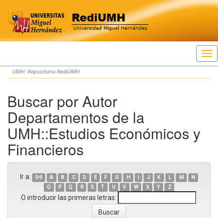
Skip
UMH: Repositorio RediUMH
navigation
Buscar por Autor
Departamentos de la
UMH::Estudios Económicos y
Financieros
Ir a:
0-9
A
B
C
D
E
F
G
H
I
J
K
L
M
N
O
P
Q
R
S
T
U
V
W
X
Y
Z
O introducir las primeras letras: