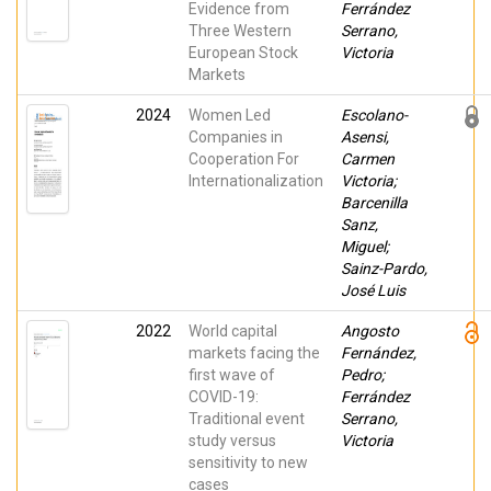
Evidence from
Ferrández
Three Western
Serrano,
European Stock
Victoria
Markets
2024
Women Led
Escolano-
Companies in
Asensi,
Cooperation For
Carmen
Internationalization
Victoria;
Barcenilla
Sanz,
Miguel;
Sainz-Pardo,
José Luis
2022
World capital
Angosto
markets facing the
Fernández,
first wave of
Pedro;
COVID-19:
Ferrández
Traditional event
Serrano,
study versus
Victoria
sensitivity to new
cases