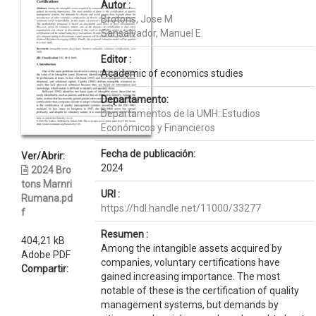
Autor :
Brotons, Jose M
Sansalvador, Manuel E.
Editor :
Academic of economics studies
Departamento:
Departamentos de la UMH::Estudios
Económicos y Financieros
Fecha de publicación:
Ver/Abrir:
2024
2024 Bro
tons Marnri
URI :
Rumana.pd
https://hdl.handle.net/11000/33277
f
Resumen :
404,21 kB
Among the intangible assets acquired by
Adobe PDF
companies, voluntary certifications have
Compartir:
gained increasing importance. The most
notable of these is the certification of quality
management systems, but demands by