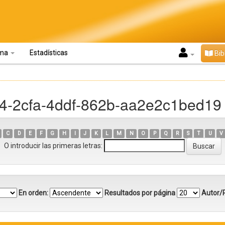
oma
Estadísticas
Bib
44-2cfa-4ddf-862b-aa2e2c1bed19
C
D
E
F
G
H
I
J
K
L
M
N
O
P
Q
R
S
T
U
V
O introducir las primeras letras:
En orden:
Resultados por página
Autor/R