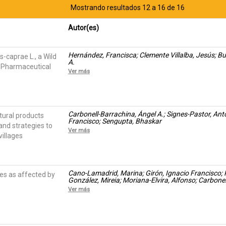
Mostrando resultados 12 a 16 de 16
Autor(es)
Hernández, Francisca; Clemente Villalba, Jesús; Bu
s-caprae L., a Wild
A.
d Pharmaceutical
Ver más
Carbonell-Barrachina, Ángel A.; Signes-Pastor, A
ltural products
Francisco; Sengupta, Bhaskar
nd strategies to
Ver más
villages
Cano-Lamadrid, Marina; Girón, Ignacio Francisco; Pl
ives as affected by
González, Mireia; Moriana-Elvira, Alfonso; Carbonel
Ver más