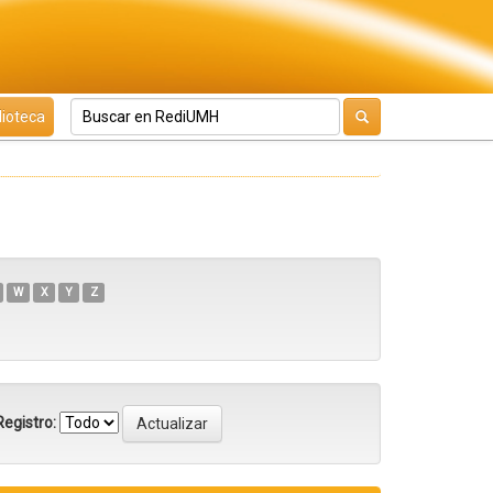
lioteca
W
X
Y
Z
egistro: