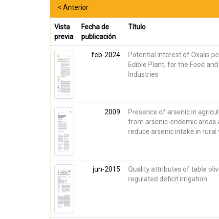
< Anterior
Vista
Fecha de
Título
previa
publicación
feb-2024
Potential Interest of Oxalis pe
Edible Plant, for the Food an
Industries
2009
Presence of arsenic in agricu
from arsenic-endemic areas a
reduce arsenic intake in rural 
jun-2015
Quality attributes of table ol
regulated deficit irrigation