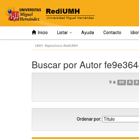
Inicio
Listar
Ayuda
Contacto
Idi
Skip
UMH: Repositorio RediUMH
navigation
Buscar por Autor fe9e36
Ir a:
0-9
A
B
Ordenar por: