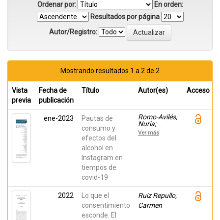
Ordenar por:
En orden:
Resultados por página
Autor/Registro:
Mostrando resultados 1 a 2 de 2
Vista
Fecha de
Título
Autor(es)
Acceso
previa
publicación
Romo-Avilés,
ene-2023
Pautas de
Nuria;
consumo y
TARRIÑO
Ver más
CONCEJERO,
efectos del
LORENA;
alcohol en
López-
Instagram en
Morales,
Juan;
tiempos de
Vázquez
covid-19
Varela,
Carmen;
Sánchez-
2022
Lo que el
Ruiz Repullo,
González,
consentimiento
Carmen
Penélope;
Tarragona,
esconde. El