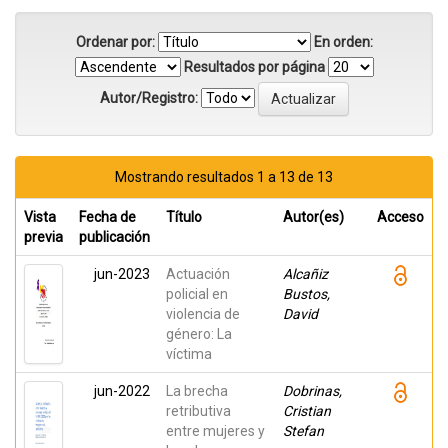
Ordenar por:
En orden:
Resultados por página
Autor/Registro:
Mostrando resultados 1 a 13 de 13
Vista
Fecha de
Título
Autor(es)
Acceso
previa
publicación
jun-2023
Actuación
Alcañiz
policial en
Bustos,
violencia de
David
género: La
víctima
jun-2022
La brecha
Dobrinas,
retributiva
Cristian
entre mujeres y
Stefan