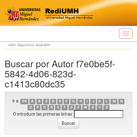
Skip
UMH: Repositorio RediUMH
navigation
Buscar por Autor f7e0be5f-
5842-4d06-823d-
c1413c80dc35
Ir a:
0-9
A
B
C
D
E
F
G
H
I
J
K
L
M
N
O
P
Q
R
S
T
U
V
W
X
Y
Z
O introducir las primeras letras: