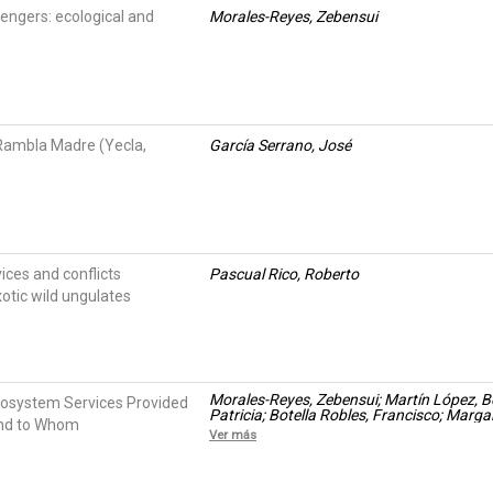
engers: ecological and
Morales-Reyes, Zebensui
 Rambla Madre (Yecla,
García Serrano, José
ices and conflicts
Pascual Rico, Roberto
otic wild ungulates
Morales-Reyes, Zebensui; Martín López, 
cosystem Services Provided
Patricia; Botella Robles, Francisco; Marga
and to Whom
Guillermo; Pérez, Irene; Sánchez Zapata, 
Ver más