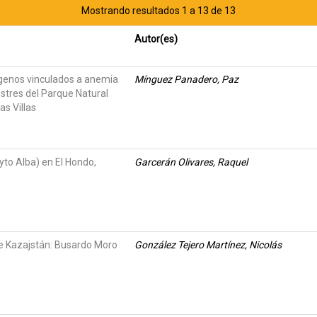
Mostrando resultados 1 a 13 de 13
Autor(es)
genos vinculados a anemia
Mínguez Panadero, Paz
estres del Parque Natural
as Villas
yto Alba) en El Hondo,
Garcerán Olivares, Raquel
de Kazajstán: Busardo Moro
González Tejero Martínez, Nicolás