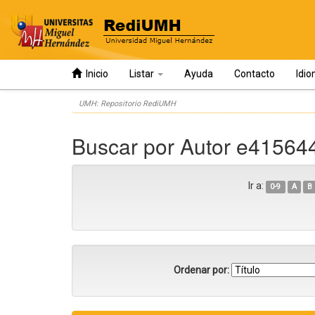
Inicio
Listar
Ayuda
Contacto
Idi
Skip
UMH: Repositorio RediUMH
navigation
Buscar por Autor e4156
Ir a:
0-9
A
B
Ordenar por: