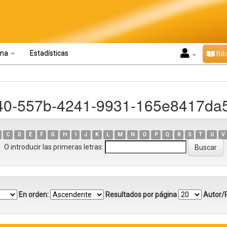
oma
Estadísticas
Bib
440-557b-4241-9931-165e8417da
C
D
E
F
G
H
I
J
K
L
M
N
O
P
Q
R
S
T
U
V
O introducir las primeras letras:
En orden:
Resultados por página
Autor/R