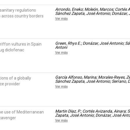
Arrondo, Eneko; Moleón, Marcos; Cortés Av
l sanitary regulations
Sánchez Zapata, José Antonio; Donázar, 
 across country borders
Ver más
Green, Rhys E.; Donázar, José Antonio; S
riffon vultures in Spain
Antoni
rug diclofenac
Ver más
García Alfonso, Marina; Morales-Reyes, Z
ions of a globally
Sánchez Zapata, José Antonio; Serrano, D
ce provider
Ver más
Martin Díaz, P.; Cortés Avizanda, Ainara;
he use of Mediterranean
Zapata, José Antonio; Donázar, José Ant
scavenger
Ver más