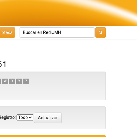
lioteca
51
W
X
Y
Z
egistro: