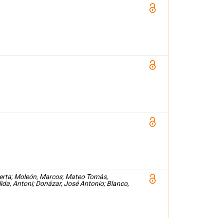
Berta; Moleón, Marcos; Mateo Tomás,
lida, Antoni; Donázar, José Antonio; Blanco,
José Antonio