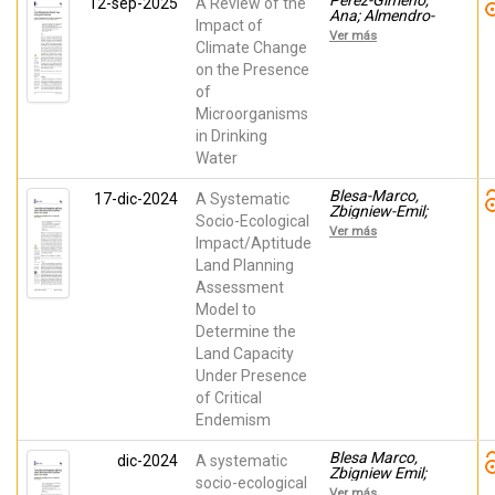
Pérez-Gimeno,
12-sep-2025
A Review of the
Ana; Almendro-
Impact of
Candel, María
Ver más
Belén; Gómez
Climate Change
Lucas, Ignacio;
on the Presence
Rodríguez-
of
Espinosa, Teresa;
Sala-Sala, Víctor;
Microorganisms
Jordan Vidal,
in Drinking
Manuel M.;
Zorpas, Antonis
Water
A.; Navarro-
Pedreño, Jose
Blesa-Marco,
17-dic-2024
A Systematic
Zbigniew-Emil;
Socio-Ecological
Agulló Torres,
Ver más
Asunción María;
Impact/Aptitude
Del Campo-
Land Planning
Gomis,
Assessment
Francisco-José;
Navarro-
Model to
Pedreño, Jose
Determine the
Land Capacity
Under Presence
of Critical
Endemism
Blesa Marco,
dic-2024
A systematic
Zbigniew Emil;
socio-ecological
Agulló Torres,
Ver más