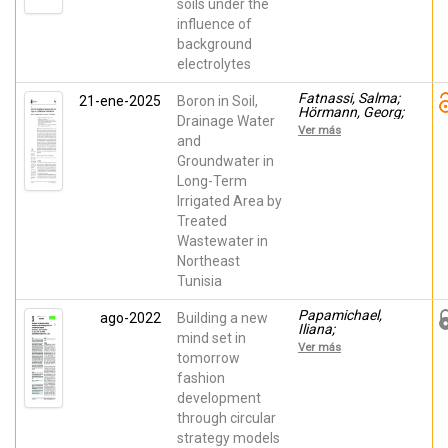
soils under the
Gómez Lucas,
Ignacio; Saber,
influence of
Hachicha
background
electrolytes
Fatnassi, Salma;
21-ene-2025
Boron in Soil,
Hörmann, Georg;
Drainage Water
Fohrer, Nicola;
Ver más
Navarro-
and
Pedreño, Jose;
Groundwater in
Hachicha,
Long-Term
Mohamed
Irrigated Area by
Treated
Wastewater in
Northeast
Tunisia
Papamichael,
ago-2022
Building a new
Iliana;
mind set in
Chatziparaskeva,
Ver más
Georgia;
tomorrow
Navarro-
fashion
Pedreño, Jose;
development
Voukkali, Irene;
Almendro
through circular
Candel, María
strategy models
Belén; Zorpas,