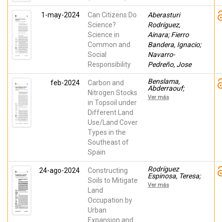
1-may-2024
Can Citizens Do
Aberasturi
Science?
Rodríguez,
Science in
Ainara; Fierro
Common and
Bandera, Ignacio;
Social
Navarro-
Responsibility
Pedreño, Jose
Benslama,
feb-2024
Carbon and
Abderraouf;
Nitrogen Stocks
Gómez Lucas,
Ver más
Ignacio; Jordan
in Topsoil under
Vidal, Manuel M.;
Different Land
Almendro-
Use/Land Cover
Candel, María
Belén; Navarro-
Types in the
Pedreño, Jose
Southeast of
Spain
Rodríguez
24-ago-2024
Constructing
Espinosa, Teresa;
Soils to Mitigate
PÉREZ-GIMENO,
Ver más
ANA; Almendro-
Land
Candel, María
Occupation by
Belén; Navarro-
Urban
Pedreño, Jose
Expansion and