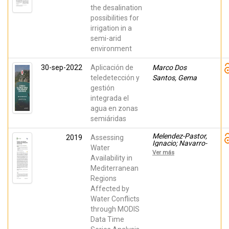
Ignacio; Gómez
the desalination
Lucas, Ignacio;
Almendro-
possibilities for
Candel, María
irrigation in a
Belén; Antonis A.
Zorpas
semi-arid
environment
30-sep-2022
Aplicación de
Marco Dos
teledetección y
Santos, Gema
gestión
integrada el
agua en zonas
semiáridas
Melendez-Pastor,
2019
Assessing
Ignacio; Navarro-
Water
Pedreño, Jose;
Ver más
Marco Dos
Availability in
Santos, Gema;
Mediterranean
Koch, Magaly
Regions
Affected by
Water Conflicts
through MODIS
Data Time