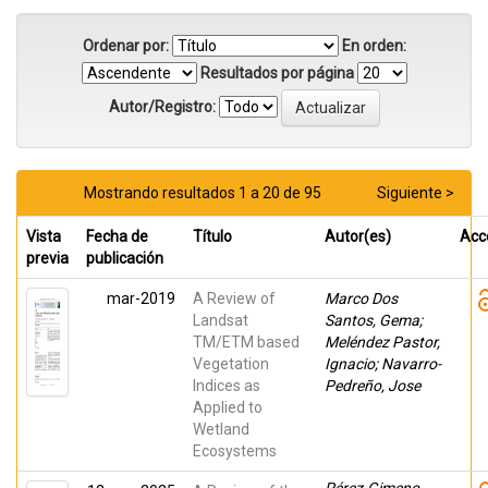
Ordenar por:
En orden:
Resultados por página
Autor/Registro:
Mostrando resultados 1 a 20 de 95
Siguiente >
Vista
Fecha de
Título
Autor(es)
Acc
previa
publicación
mar-2019
A Review of
Marco Dos
Landsat
Santos, Gema;
TM/ETM based
Meléndez Pastor,
Vegetation
Ignacio; Navarro-
Indices as
Pedreño, Jose
Applied to
Wetland
Ecosystems