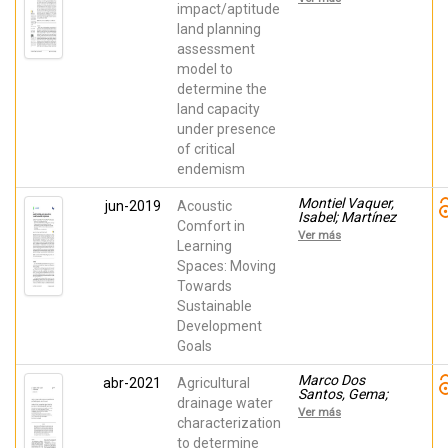
Asunción María;
impact/aptitude
Del Campo
land planning
Gomis, Francisco
assessment
José; Navarro-
Pedreño, Jose
model to
determine the
land capacity
under presence
of critical
endemism
Montiel Vaquer,
jun-2019
Acoustic
Isabel; Martínez
Comfort in
Mayoral, Mª
Ver más
Asunción;
Learning
Navarro-
Spaces: Moving
Pedreño, Jose;
Towards
Maiques, Silvia
Sustainable
Development
Goals
Marco Dos
abr-2021
Agricultural
Santos, Gema;
drainage water
Navarro-
Ver más
Pedreño, Jose;
characterization
Meléndez Pastor,
to determine