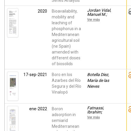
Series Analysis
Jordan Vidal,
2020
Bioavailability,
Manuel M.;
mobility and
Almendro-
Ver más
Candel, María
leaching of
Belén; Navarro-
phosphorus in a
Pedreño, Jose;
Mediterranean
Pardo, F.; García-
Sánchez, E.;
agricultural soil
Bech, Jaume
(ne Spain)
amended with
different doses
of biosolids
17-sep-2021
Boro en los
Botella Díez,
Azarbes del Río
María de las
Segura y del Río
Nieves
Vinalopó
Fatnassi,
ene-2022
Boron
Ibrahim;
adsorption in
Almendro-
Ver más
Candel, María
semiarid
Belén; Navarro-
Mediterranean
Pedreño, Jose;