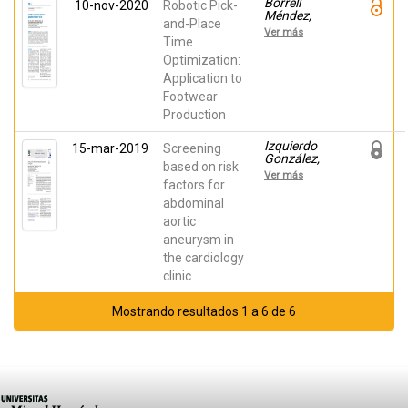
Borrell
10-nov-2020
Robotic Pick-
Méndez,
and-Place
Jorge;
Ver más
PEREZ-
Time
VIDAL,
Optimization:
CARLOS;
Application to
Segura-
Heras, José
Footwear
Vicente;
Production
PÉREZ-
HERNÁNDEZ,
JUAN JOSÉ
Izquierdo
15-mar-2019
Screening
González,
based on risk
Ricardo;
Ver más
Dorrego
factors for
García,
abdominal
Ramón
aortic
María;
Rodriguez
aneurysm in
Ledo, Pilar;
the cardiology
Segura-
Heras, José
clinic
Vicente
Mostrando resultados 1 a 6 de 6