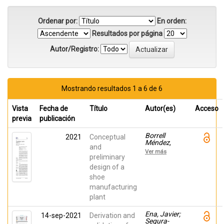
Ordenar por:
En orden:
Resultados por página
Autor/Registro:
Mostrando resultados 1 a 6 de 6
Vista
Fecha de
Título
Autor(es)
Acceso
previa
publicación
Borrell
2021
Conceptual
Méndez,
and
Jorge;
Ver más
Cremades,
preliminary
David;
design of a
Nicolás,
shoe
Fernando;
Pérez-Vidal,
manufacturing
Carlos;
plant
Segura-
Heras, José
Vicente
Ena, Javier;
14-sep-2021
Derivation and
Segura-