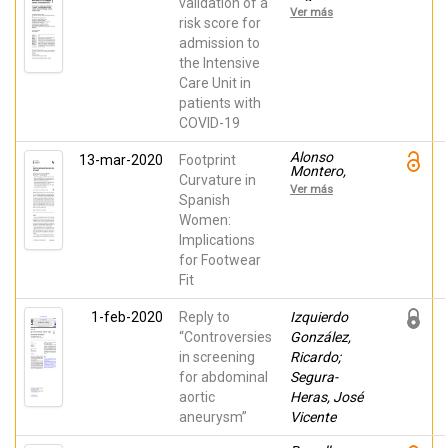
validation of a
Heras, José
Ver más
Vicente;
risk score for
Fonseca
admission to
Aizpuru, Eva;
the Intensive
López-
Reboiro,
Care Unit in
Manuel
patients with
Lorenzo;
Gracia-
COVID-19
Gutiérrez, A.;
Martín
Alonso
13-mar-2020
Footprint
Oterino, José
Montero,
Ángel;
Curvature in
Carolina;
Martin-Urda
Ver más
Torres-Rubio,
Spanish
Diez-
Anselén;
Canseco,
Women:
Padros
Anabel;
Implications
Flores, Nuria;
Pérez-García,
Navarro
for Footwear
C.; Ramos
Flores,
Rincón, José
Fit
Emmanuel;
Manuel;
Segura-
Gómez
Heras, José
Huelgas,
1-feb-2020
Reply to
Izquierdo
Vicente
Ricardo
“Controversies
González,
in screening
Ricardo;
for abdominal
Segura-
aortic
Heras, José
aneurysm”
Vicente