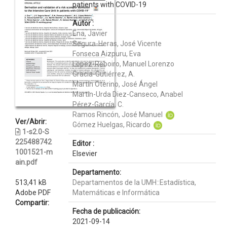
patients with COVID-19
Autor :
Ena, Javier
Segura-Heras, José Vicente
Fonseca Aizpuru, Eva
López-Reboiro, Manuel Lorenzo
Gracia-Gutiérrez, A.
Martín Oterino, José Ángel
Martin-Urda Diez-Canseco, Anabel
Pérez-García, C.
Ramos Rincón, José Manuel
Ver/Abrir:
Gómez Huelgas, Ricardo
1-s2.0-S
225488742
Editor :
1001521-m
Elsevier
ain.pdf
Departamento:
513,41 kB
Departamentos de la UMH::Estadística,
Adobe PDF
Matemáticas e Informática
Compartir:
Fecha de publicación:
2021-09-14