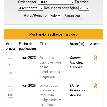
Ordenar por:
En orden:
Resultados por página
Autor/Registro:
Mostrando resultados 1 a 8 de 8
Vista
Fecha de
Título
Autor(es)
Acceso
previa
publicación
jun-2023
Aspectos
Campos
controvertidos
Narváez,
de las
Gabriela
jurisdicciones no
cooperativas
jun-2025
De las redes
Liarte
sociales al
Rodriguez,
impuesto:
Ariadna
obligaciones y
modelos