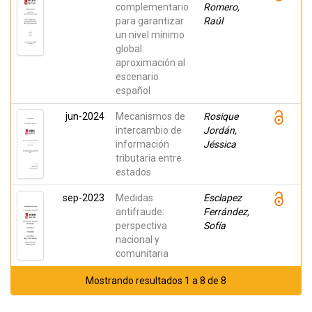
complementario
Romero,
para garantizar
Raúl
un nivel mínimo
global:
aproximación al
escenario
español
jun-2024
Mecanismos de
Rosique
intercambio de
Jordán,
información
Jéssica
tributaria entre
estados
sep-2023
Medidas
Esclapez
antifraude:
Ferrández,
perspectiva
Sofía
nacional y
comunitaria
Mostrando resultados 1 a 8 de 8