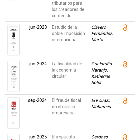
tributarios para
los creadores de
contenido
jun-2023
Estudio de la
Clavero
doble imposición
Fernández,
internacional
Marta
jun-2024
La fiscalidad de
Gualotuña
la economía
Naranjo,
circular
Katherine
Sofia
sep-2024
El fraude fiscal
El Kouazi,
en el marco
Mohamed
empresarial
jun-2025
El impuesto
Cardoso