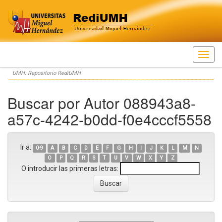
Skip
UMH: Repositorio RediUMH
navigation
Buscar por Autor 088943a8-
a57c-4242-b0dd-f0e4cccf5558
Ir a:
0-9
A
B
C
D
E
F
G
H
I
J
K
L
M
N
O
P
Q
R
S
T
U
V
W
X
Y
Z
O introducir las primeras letras: