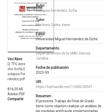
Autor :
Esclapez Ferrández, Sofía
Tutor:
Martínez Quiles, Irene
Editor :
Universidad Miguel Hernández de Elche
Departamento:
Departamentos de la UMH::Ciencia
Jurídica
Ver/Abrir:
TFG dere
Fecha de publicación:
cho Sofía E
2023-09
sclapez Fer
rández.pdf
URI :
https://hdl.handle.net/11000/30501
816,05 kB
Adobe PDF
Resumen :
Compartir:
El presente Trabajo de Final de Grado
tiene como objetivo realizar un análisis de
las medidas antifraude implementadas