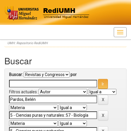
Skip
UMH: Repositorio RediUMH
navigation
Buscar
Buscar:
por
Filtros actuales: