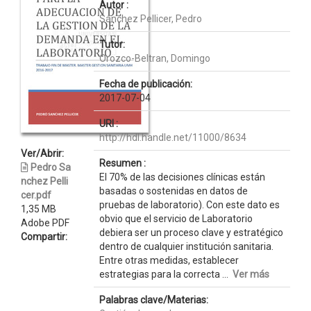
Autor :
Sánchez Pellicer, Pedro
Tutor:
Orozco-Beltran, Domingo
Fecha de publicación:
2017-07-04
URI :
http://hdl.handle.net/11000/8634
Ver/Abrir:
Resumen :
Pedro Sa
El 70% de las decisiones clínicas están
nchez Pelli
basadas o sostenidas en datos de
cer.pdf
pruebas de laboratorio). Con este dato es
1,35 MB
obvio que el servicio de Laboratorio
Adobe PDF
debiera ser un proceso clave y estratégico
Compartir:
dentro de cualquier institución sanitaria.
Entre otras medidas, establecer
estrategias para la correcta ...
Ver más
Palabras clave/Materias: