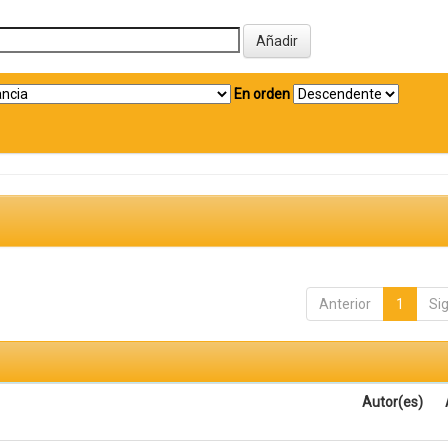
En orden
Anterior
1
Si
Autor(es)