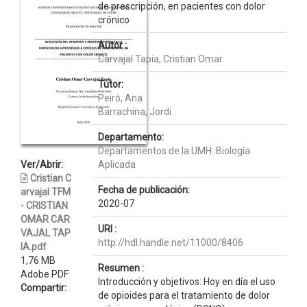
de prescripción, en pacientes con dolor
crónico
Autor :
Carvajal Tapia, Cristian Omar
Tutor:
Peiró, Ana
Barrachina, Jordi
Departamento:
Departamentos de la UMH::Biología
Ver/Abrir:
Aplicada
Cristian C
Fecha de publicación:
arvajal TFM
2020-07
- CRISTIAN
OMAR CAR
URI :
VAJAL TAP
http://hdl.handle.net/11000/8406
IA.pdf
1,76 MB
Resumen :
Adobe PDF
Introducción y objetivos: Hoy en día el uso
Compartir:
de opioides para el tratamiento de dolor