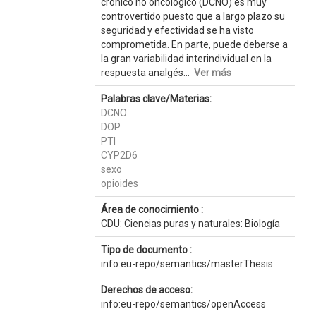
crónico no oncológico (DCNO) es muy
controvertido puesto que a largo plazo su
seguridad y efectividad se ha visto
comprometida. En parte, puede deberse a
la gran variabilidad interindividual en la
respuesta analgés...
Ver más
Palabras clave/Materias:
DCNO
DOP
PTI
CYP2D6
sexo
opioides
Área de conocimiento :
CDU: Ciencias puras y naturales: Biología
Tipo de documento :
info:eu-repo/semantics/masterThesis
Derechos de acceso:
info:eu-repo/semantics/openAccess