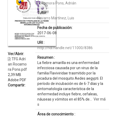
Rocamora Pons, Adrián
Tutor:
Navarro Martínez, Luis
Fecha de publicación:
2017-06-08
URI :
http://hdl.handle.net/11000/8386
Ver/Abrir:
Resumen :
TFG Adri
La fiebre amarilla es una enfermedad
an Rocamo
infecciosa causada por un virus de la
ra Pons.pdf
familia Flaviviridae trasmitido por la
2,39 MB
picadura del mosquito Aedes aegypti. El
Adobe PDF
período de incubación es de 6-7 días y la
Compartir:
sintomatología característica de la
enfermedad incluye fiebre, cefaleas,
náuseas y vómitos en el 85% de...
Ver má
s
Área de conocimiento :