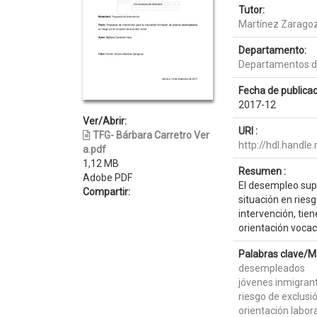
Tutor:
Martínez Zaragoz
Departamento:
Departamentos de
Fecha de publicac
2017-12
Ver/Abrir:
URI :
TFG- Bárbara Carretro Ver
http://hdl.handl
a.pdf
1,12 MB
Resumen :
Adobe PDF
El desempleo supo
Compartir:
situación en ries
intervención, tie
orientación vocaci
Palabras clave/M
desempleados
jóvenes inmigran
riesgo de exclusió
orientación labora