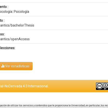
ento :
sicología: Psicología
o :
antics/bachelorThesis
so:
mantics/openAccess
lecciones:
Ver estadísticas
al-NoDerivada 4.0 Internacional.
igación de utilizar los servicios y contenidos que le proporciona la Universidad, en particular, los r