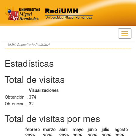
Skip
UMH: Repositorio RediUMH
navigation
Estadísticas
Total de visitas
Visualizaciones
Obtención ...
374
Obtención ...
32
Total de visitas por mes
febrero
marzo
abril
mayo
junio
julio
agosto
2026
2026
2026
2026
2026
2026
2026