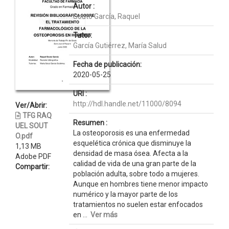
Autor :
Souto García, Raquel
Tutor:
García Gutiérrez, María Salud
Fecha de publicación:
2020-05-25
URI :
http://hdl.handle.net/11000/8094
Ver/Abrir:
TFG RAQ
Resumen :
UEL SOUT
La osteoporosis es una enfermedad
O.pdf
esquelética crónica que disminuye la
1,13 MB
densidad de masa ósea. Afecta a la
Adobe PDF
calidad de vida de una gran parte de la
Compartir:
población adulta, sobre todo a mujeres.
Aunque en hombres tiene menor impacto
numérico y la mayor parte de los
tratamientos no suelen estar enfocados
en ...
Ver más