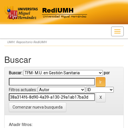
Skip
UMH: Repositorio RediUMH
navigation
Buscar
Buscar:
por
Filtros actuales:
Comenzar nueva busqueda
Añadir filtros: