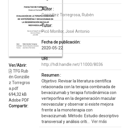
Autor :
González Torregrosa, Rubén
Tutor:
Picó Monllor, José Antonio
Fecha de publicación:
2020-05-22
URI :
http://hdl.handle.net/11000/8036
Ver/Abrir:
TFG Rub
Resumen :
én Gonzále
Objetivo: Revisar la literatura científica
z Torregros
relacionada con la terapia combinada de
a.pdf
bevacizumab y terapia fotodinámica con
694,32 kB
verteporfina en la degeneración macular
Adobe PDF
neovascular y observar si existe mejora
Compartir:
frente a la monoterapia con
bevacizumab. Método: Estudio descriptivo
transversal y análisis críti...
Ver más